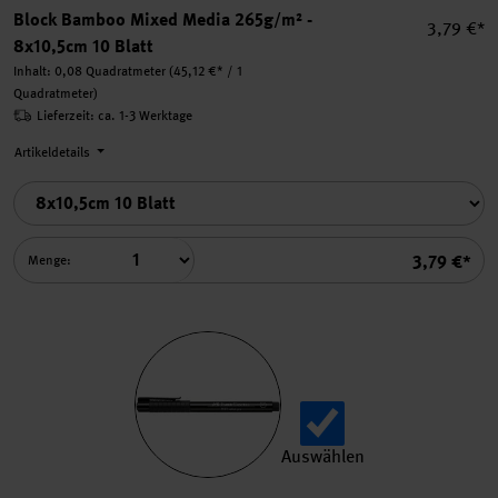
Block Bamboo Mixed Media 265g/m² -
Einzelpre
3,79 €*
8x10,5cm 10 Blatt
Inhalt:
0,08 Quadratmeter
(45,12 €* / 1
Quadratmeter)
Lieferzeit: ca. 1-3 Werktage
Artikeldetails
Summe
3,79 €*
Menge:
Auswählen
PITT artist pen superfine au