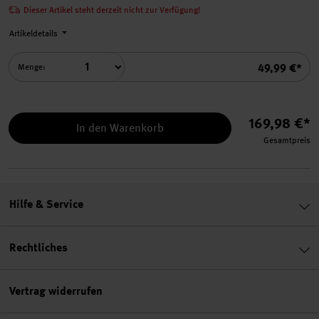
Dieser Artikel steht derzeit nicht zur Verfügung!
Artikeldetails
Summe
49,99 €*
Menge:
169,98 €*
In den Warenkorb
Gesamtpreis
Hilfe & Service
Rechtliches
Vertrag widerrufen