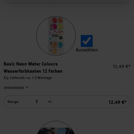
Auswählen
Basic Neon Water Colours W
Basic Neon Water Colours
Einzelprei
12,49 €*
Wasserfarbkasten 12 Farben
Lieferzeit: ca. 1-3 Werktage
Artikeldetails
Summe
12,49 €*
Menge: