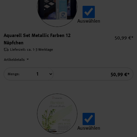
Auswählen
Aquarell Set Metallic Farbe
Aquarell Set Metallic Farben 12
Einzelprei
50,99 €*
Näpfchen
Lieferzeit: ca. 1-3 Werktage
Artikeldetails
Summe
50,99 €*
Menge:
Auswählen
Block Bamboo Mixed Media