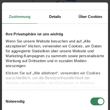
Auswählen
Clear Stamps / Framelits Sp
Clear Stamps / Framelits Special
Einzelpreis
23,99 €*
Zustimmung
Details
Über Cookies
Dilevery Briefmarken
Lieferzeit: ca. 1-3 Werktage
Ihre Privatsphäre ist uns wichtig
Artikeldetails
Wenn Sie unsere Website besuchen und auf „Alle
Summe
23,99 €*
Menge:
akzeptieren“ klicken, verwenden wir Cookies, um Daten
für aggregierte Statistiken über unsere Website und
Marketing-Kampagnen zu sammeln sowie personalisierte
Werbung auf Drittseiten und in sozialen Medien
anzuzeigen.
Klicken Sie auf „Alle ablehnen“, verwenden wir Cookies
ausschließlich, um die Benutzerfreundlichkeit der
Website sicherzustellen, die Reichweite im Rahmen
aggregierter Statistiken zu messen und Ihre Auswahl für
Auswählen
zukünftige Besuche zu speichern.
Paper Poetry Stempelset fü
Einwilligungsauswahl
Paper Poetry Stempelset für den
Ihre Einwilligung ist freiwillig und kann jederzeit über den
Notwendig
Einzelprei
19,99 €*
Link „Cookie-Einstellungen“ im Fußbereich der Seite
Advent
widerrufen werden. Weitere Informationen zu den