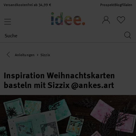
Versandkostenfrei ab 34,99 €
Prospekt
Blog
Filialen
Eine Kategorie zurück navigieren
Anleitungen
Sizzix
Inspiration Weihnachtskarten
basteln mit Sizzix @ankes.art