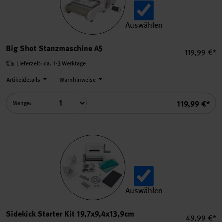
Auswählen
Big Shot Stanzmaschine A5 
Big Shot Stanzmaschine A5
Einzelpreis
119,99 €*
Lieferzeit: ca. 1-3 Werktage
Artikeldetails
Warnhinweise
Summe
119,99 €*
Menge:
Auswählen
Sidekick Starter Kit 19,7x9
Sidekick Starter Kit 19,7x9,4x13,9cm
Einzelprei
49,99 €*