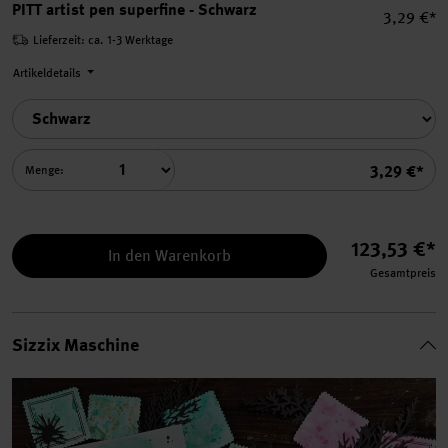
PITT artist pen superfine - Schwarz
Einzelpre
3,29 €*
Lieferzeit: ca. 1-3 Werktage
Artikeldetails
Summe
3,29 €*
Menge:
123,53 €*
In den Warenkorb
Gesamtpreis
Sizzix Maschine