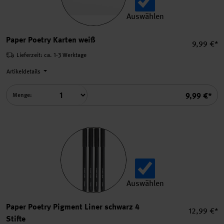
Auswählen
Paper Poetry Karten weiß a
Paper Poetry Karten weiß
Einzelpre
9,99 €*
Lieferzeit: ca. 1-3 Werktage
Artikeldetails
Summe
9,99 €*
Menge:
Auswählen
Paper Poetry Pigment Liner 
Paper Poetry Pigment Liner schwarz 4
Einzelprei
12,99 €*
Stifte