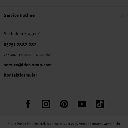
Service Hotline
Sie haben Fragen?
Telefonnummer
05251 2882 282
von Mo. - Fr. 08:30 - 17:00 Uhr
service@idee-shop.com
Kontaktformular
Facebook
Instagram
Pinterest
YouTube
TikTok
* Alle Preise inkl. gesetzl. Mehrwertsteuer zzgl.
Versandkosten
, wenn nicht