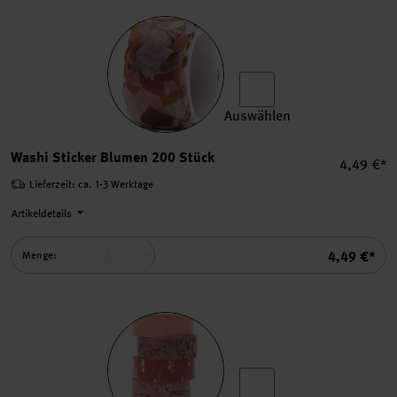
Auswählen
Washi Sticker Blumen 200 S
Washi Sticker Blumen 200 Stück
Einzelpre
4,49 €*
Lieferzeit: ca. 1-3 Werktage
Artikeldetails
Summe
4,49 €*
Menge: