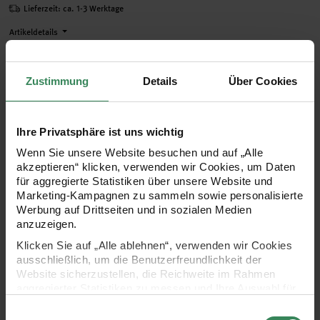
Lieferzeit: ca. 1-3 Werktage
Artikeldetails
Summe
12,99 €*
Menge:
Zustimmung
Details
Über Cookies
Ihre Privatsphäre ist uns wichtig
Wenn Sie unsere Website besuchen und auf „Alle
akzeptieren“ klicken, verwenden wir Cookies, um Daten
für aggregierte Statistiken über unsere Website und
Auswählen
Marketing-Kampagnen zu sammeln sowie personalisierte
Paper Poetry Tusche-Stempe
Werbung auf Drittseiten und in sozialen Medien
Paper Poetry Tusche-Stempelkissen
anzuzeigen.
Einzelpre
8,99 €*
Set 8 Farben - Pastell Mix
Klicken Sie auf „Alle ablehnen“, verwenden wir Cookies
Lieferzeit: ca. 1-3 Werktage
ausschließlich, um die Benutzerfreundlichkeit der
Website sicherzustellen, die Reichweite im Rahmen
Artikeldetails
aggregierter Statistiken zu messen und Ihre Auswahl für
zukünftige Besuche zu speichern.
Einwilligungsauswahl