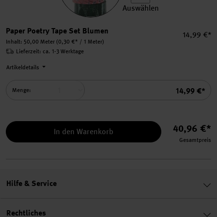
Auswählen
Paper Poetry Tape Set Blum
Paper Poetry Tape Set Blumen
Einzelprei
14,99 €*
Inhalt:
50,00 Meter
(0,30 €* / 1 Meter)
Lieferzeit: ca. 1-3 Werktage
Artikeldetails
Summe
14,99 €*
Menge:
40,96 €*
In den Warenkorb
Gesamtpreis
Hilfe & Service
Rechtliches