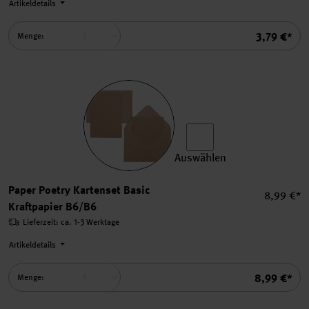
Artikeldetails
Summe
3,79 €*
Menge:
Auswählen
Paper Poetry Kartenset Basi
Paper Poetry Kartenset Basic
Einzelpre
8,99 €*
Kraftpapier B6/B6
Lieferzeit: ca. 1-3 Werktage
Artikeldetails
Summe
8,99 €*
Menge: