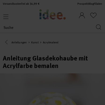
Versandkostenfrei ab 34,99 €
Prospekt
Blog
Filialen
Eine Kategorie zurück navigieren
Anleitungen
Kunst
Acrylmalerei
Anleitung Glasdekohaube mit
Acrylfarbe bemalen