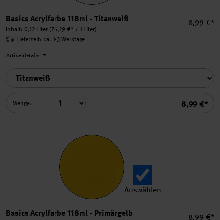
Basics Acrylfarbe 118ml aus
Basics Acrylfarbe 118ml - Titanweiß
Einzelpre
8,99 €*
Inhalt:
0,12 Liter
(76,19 €* / 1 Liter)
Lieferzeit: ca. 1-3 Werktage
Artikeldetails
Summe
8,99 €*
Menge:
Auswählen
Basics Acrylfarbe 118ml aus
Basics Acrylfarbe 118ml - Primärgelb
Einzelpre
8,99 €*