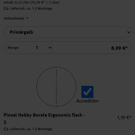
Inhalt:
0,12 Liter
(76,19 €* / 1 Liter)
Lieferzeit: ca. 1-3 Werktage
Artikeldetails
Summe
8,99 €*
Menge:
Auswählen
Pinsel Hobby Borste Ergono
Pinsel Hobby Borste Ergonomic flach -
Einzelpr
1,19 €*
2
Lieferzeit: ca. 1-3 Werktage