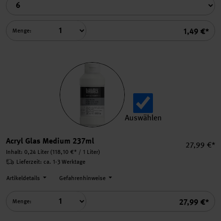
Summe
1,49 €*
Menge:
Auswählen
Acryl Glas Medium 237ml a
Acryl Glas Medium 237ml
Einzelprei
27,99 €*
Inhalt:
0,24 Liter
(118,10 €* / 1 Liter)
Lieferzeit: ca. 1-3 Werktage
Artikeldetails
Gefahrenhinweise
Summe
27,99 €*
Menge: