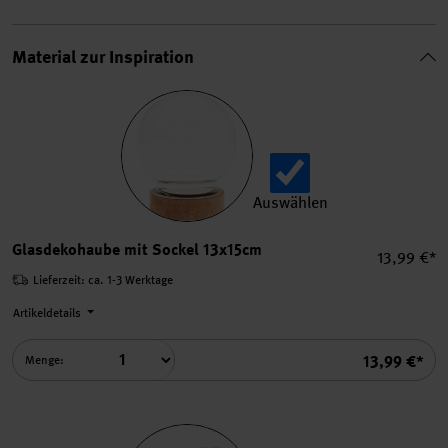
Material zur Inspiration
Auswählen
Glasdekohaube mit Sockel 
Glasdekohaube mit Sockel 13x15cm
Einzelprei
13,99 €*
Lieferzeit: ca. 1-3 Werktage
Artikeldetails
Summe
13,99 €*
Menge: