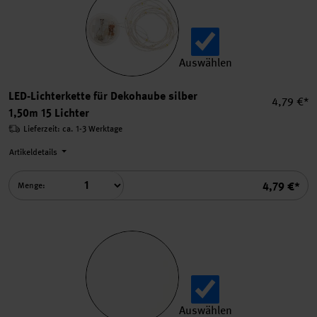
Auswählen
LED-Lichterkette für Dekohau
LED-Lichterkette für Dekohaube silber
Einzelpre
4,79 €*
1,50m 15 Lichter
Lieferzeit: ca. 1-3 Werktage
Artikeldetails
Summe
4,79 €*
Menge:
Auswählen