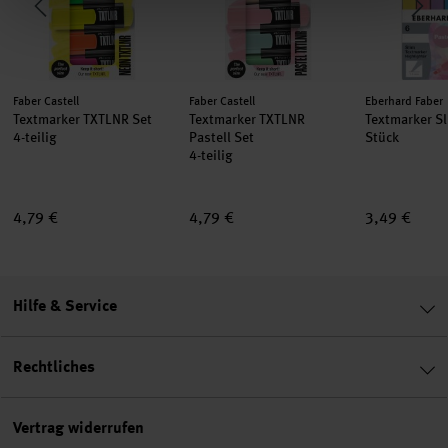
Hersteller:
Hersteller:
Hersteller:
Faber Castell
Faber Castell
Eberhard Faber
Textmarker TXTLNR Set
Textmarker TXTLNR
Textmarker Sl
4-teilig
Pastell Set
Stück
4-teilig
4,79 €
4,79 €
3,49 €
Hilfe & Service
Rechtliches
Vertrag widerrufen