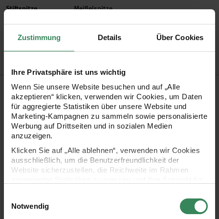
Stiftspitze
Meißelspitze
Artikel-Nr.
3060067
Zustimmung
Details
Über Cookies
Bestell-Nr.
3730492
Ihre Privatsphäre ist uns wichtig
Produktbeschreibung
Wenn Sie unsere Website besuchen und auf „Alle
akzeptieren“ klicken, verwenden wir Cookies, um Daten
für aggregierte Statistiken über unsere Website und
Der FM-1 MILD ist ein Textmarker mit klassischem Design und
Marketing-Kampagnen zu sammeln sowie personalisierte
einer 3,5 mm breiten Meißelspitze für präzises Hervorheben.
Werbung auf Drittseiten und in sozialen Medien
anzuzeigen.
Die Tinte blutet nicht durch das Papier und ist kopierfähig,
Klicken Sie auf „Alle ablehnen“, verwenden wir Cookies
wodurch markierte Inhalte problemlos vervielfältigt werden
ausschließlich, um die Benutzerfreundlichkeit der
können. Die ergonomische Form und der komfortabler Griff
Website sicherzustellen, die Reichweite im Rahmen
aggregierter Statistiken zu messen und Ihre Auswahl für
sorgen für eine angenehme Handhabung im täglichen
zukünftige Besuche zu speichern.
Einwilligungsauswahl
Einsatz an Universität oder Arbeitsplatz.
Ihre Einwilligung ist freiwillig und kann jederzeit über den
Notwendig
Link „Cookie-Einstellungen“ im Fußbereich der Seite