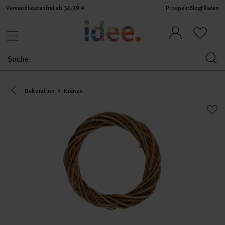
Versandkostenfrei ab 34,99 €
Prospekt
Blog
Filialen
Eine Kategorie zurück navigieren
Dekoration
Kränze