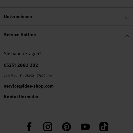
Unternehmen
Service Hotline
Sie haben Fragen?
Telefonnummer
05251 2882 282
von Mo. - Fr. 08:30 - 17:00 Uhr
service@idee-shop.com
Kontaktformular
Facebook
Instagram
Pinterest
YouTube
TikTok