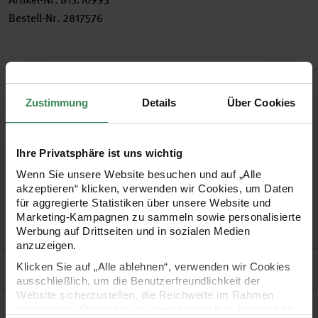
Bestell-Nr.
2817576
Produktbeschreibung
Zustimmung
Details
Über Cookies
Gestalten Sie mit dem Weidenring schöne Türkränze,
Dekorationen und vieles mehr.
Ihre Privatsphäre ist uns wichtig
Wenn Sie unsere Website besuchen und auf „Alle
•
Weidenring ungeschält, naturbelassen
akzeptieren“ klicken, verwenden wir Cookies, um Daten
für aggregierte Statistiken über unsere Website und
•
Durchmesser: 21 cm
Marketing-Kampagnen zu sammeln sowie personalisierte
Tipp! Entdecken Sie auch die grauen Weidenkränze!
Werbung auf Drittseiten und in sozialen Medien
anzuzeigen.
Hersteller
Klicken Sie auf „Alle ablehnen“, verwenden wir Cookies
ausschließlich, um die Benutzerfreundlichkeit der
Website sicherzustellen, die Reichweite im Rahmen
aggregierter Statistiken zu messen und Ihre Auswahl für