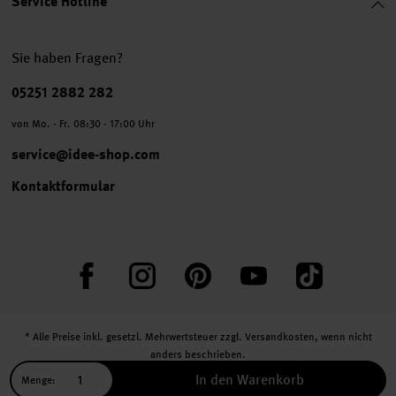
Service Hotline
Sie haben Fragen?
Telefonnummer
05251 2882 282
von Mo. - Fr. 08:30 - 17:00 Uhr
service@idee-shop.com
Kontaktformular
Facebook
Instagram
Pinterest
YouTube
TikTok
* Alle Preise inkl. gesetzl. Mehrwertsteuer zzgl.
Versandkosten
, wenn nicht
anders beschrieben.
** Jede:r Abonnent:in erhält bei erstmaliger Anmeldung für unseren Newsletter
In den Warenkorb
Menge:
einen 10 % Rabatt-Gutschein für unseren Online-Shop.