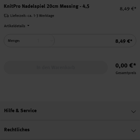
KnitPro Nadelspiel 20cm Messing - 4,5
Einzelpre
8,49 €*
Lieferzeit: ca. 1-3 Werktage
Artikeldetails
Summe
8,49 €*
Menge:
0,00 €*
In den Warenkorb
Gesamtpreis
Hilfe & Service
Rechtliches