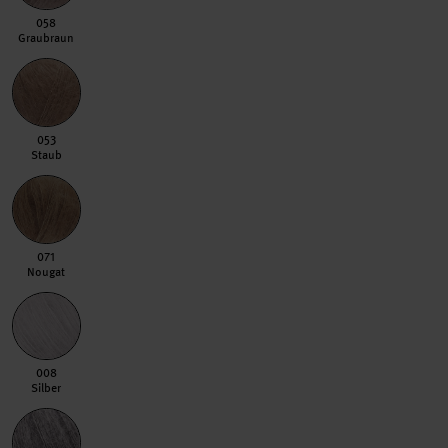
058 Graubraun
058
Graubraun
053 Staub
053
Staub
071 Nougat
071
Nougat
008 Silber
008
Silber