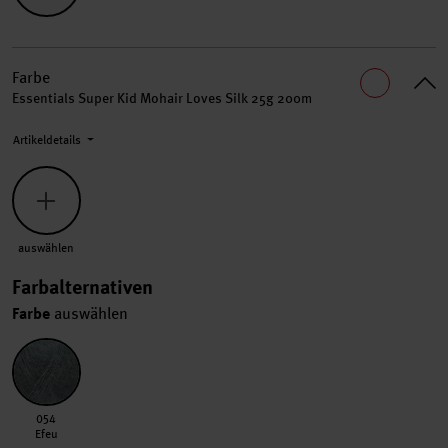
Farbe
Essentials Super Kid Mohair Loves Silk 25g 200m
Artikeldetails
Keine Farbe ausgewählt.
auswählen
Farbalternativen
Farbe
auswählen
054 Efeu
054
Efeu