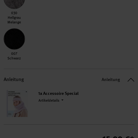
030 Hellgrau Melange
030
Hellgrau
Melange
007 Schwarz
007
Schwarz
Anleitung
Anleitung
1x Accessoire Special
Artikeldetails