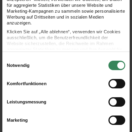
für aggregierte Statistiken über unsere Website und
Marketing-Kampagnen zu sammeln sowie personalisierte
Werbung auf Drittseiten und in sozialen Medien
anzuzeigen.
006 Aqua
006
Klicken Sie auf „Alle ablehnen“, verwenden wir Cookies
Aqua
ausschließlich, um die Benutzerfreundlichkeit der
Website sicherzustellen, die Reichweite im Rahmen
aggregierter Statistiken zu messen und Ihre Auswahl für
zukünftige Besuche zu speichern.
Einwilligungsauswahl
016 Petrol
Ihre Einwilligung ist freiwillig und kann jederzeit über den
016
Notwendig
Petrol
Link „Cookie-Einstellungen“ im Fußbereich der Seite
widerrufen werden. Weitere Informationen zu den
verwendeten Technologien und den Empfängern der
Komfortfunktionen
Daten finden Sie in unserer Datenschutzerklärung.
061 Pastellgrün
Impressum
Datenschutz
Vertrag widerrufen
061
Leistungsmessung
Pastellgrün
Marketing
062 Neongrün