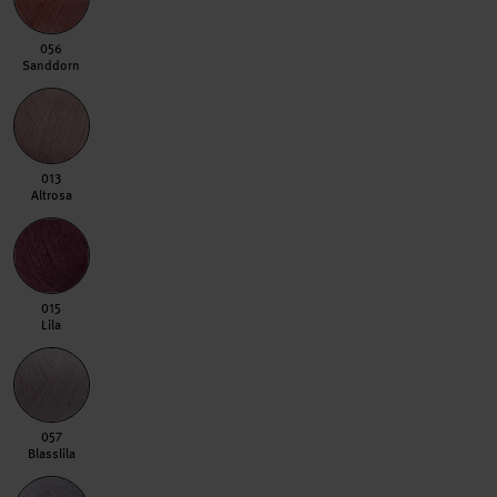
056 Sanddorn
056
Sanddorn
013 Altrosa
013
Altrosa
015 Lila
015
Lila
057 Blasslila
057
Blasslila