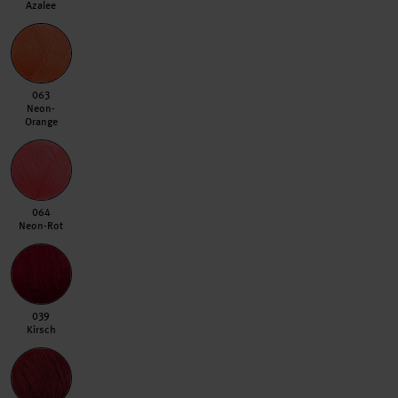
Azalee
063 Neon-Orange
063
Neon-
Orange
064 Neon-Rot
064
Neon-Rot
039 Kirsch
039
Kirsch