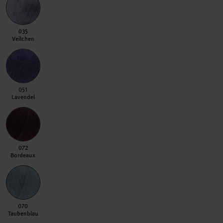
035 Veilchen
035
Veilchen
051 Lavendel
051
Lavendel
072 Bordeaux
072
Bordeaux
070 Taubenblau
070
Taubenblau