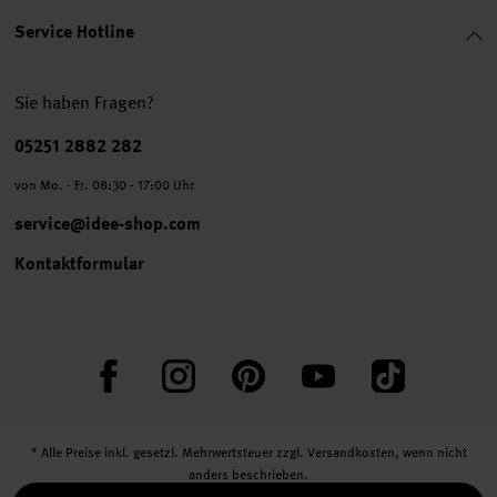
Service Hotline
Sie haben Fragen?
Telefonnummer
05251 2882 282
von Mo. - Fr. 08:30 - 17:00 Uhr
service@idee-shop.com
Kontaktformular
Facebook
Instagram
Pinterest
YouTube
TikTok
* Alle Preise inkl. gesetzl. Mehrwertsteuer zzgl.
Versandkosten
, wenn nicht
anders beschrieben.