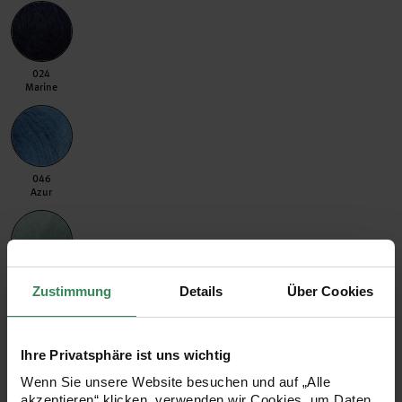
024 Marine
024
Marine
046 Azur
046
Azur
060 Aquamarine
060
Zustimmung
Details
Über Cookies
Aquamarine
Ihre Privatsphäre ist uns wichtig
Wenn Sie unsere Website besuchen und auf „Alle
068 Aloe
068
akzeptieren“ klicken, verwenden wir Cookies, um Daten
Aloe