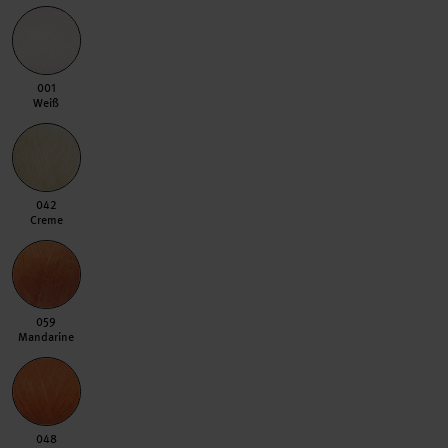
001 Weiß
001
Weiß
042 Creme
042
Creme
059 Mandarine
059
Mandarine
048 Azalee
048