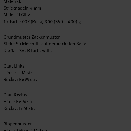
Material:
Stricknadeln 4 mm
Mille Fili Glitz
1 / Farbe 007 (Rosa) 300 (350 – 400) g
Grundmuster Zackenmuster
Siehe Strickschrift auf der nächsten Seite.
Die 1. – 36. R fortl. wdh.
Glatt Links
Hinr. : Li M str.
Rückr.: Re M str.
Glatt Rechts
Hinr.: Re M str.
Rückr.: Li M str.
Rippenmuster
Hinr.: 1 M re, 1 M li str.