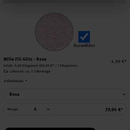
Auswählen
Mille Fili Glitz auswählen.
Mille Fili Glitz - Rosa
Einzelpre
4,99 €*
Inhalt:
0,05 Kilogramm
(99,80 €* / 1 Kilogramm)
Lieferzeit: ca. 1-3 Werktage
Artikeldetails
Summe
29,94 €*
Menge: