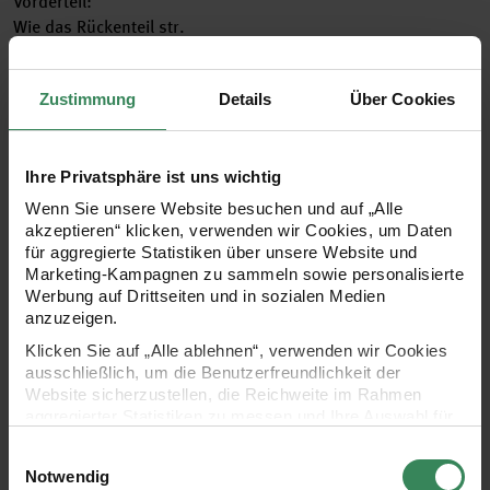
Vorderteil:
Wie das Rückenteil str.
Fertigstellung:
Zustimmung
Details
Über Cookies
Alle Teile laut Schnittzeichnung spannen, anfeuchten und
trocknen lassen. Die Seitennähte von unten ca. 30 cm
schließen (bis zum Rippenmuster- Rand). Die 12 (13 – 14) cm
Rippenmuster jeweils umschlagen und an dem Rücken- bzw.
Ihre Privatsphäre ist uns wichtig
Vorderteil festnähen. Dann die Schulternähte über 12 (13 –
Wenn Sie unsere Website besuchen und auf „Alle
14) cm schließen. Für die Rollkante aus dem Halsausschnitt
akzeptieren“ klicken, verwenden wir Cookies, um Daten
ca. 114 (124 – 132) M herausstr. und 3 cm glatt re str. Alle M
für aggregierte Statistiken über unsere Website und
Marketing-Kampagnen zu sammeln sowie personalisierte
gerade abk.
Werbung auf Drittseiten und in sozialen Medien
anzuzeigen.
Klicken Sie auf „Alle ablehnen“, verwenden wir Cookies
ausschließlich, um die Benutzerfreundlichkeit der
Website sicherzustellen, die Reichweite im Rahmen
Weitere Infos herunterladen
aggregierter Statistiken zu messen und Ihre Auswahl für
zukünftige Besuche zu speichern.
Einwilligungsauswahl
Ihre Einwilligung ist freiwillig und kann jederzeit über den
Notwendig