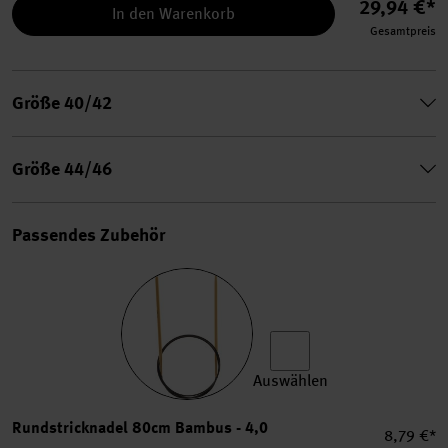
29,94 €*
In den Warenkorb
Gesamtpreis
Größe 40/42
Größe 44/46
Passendes Zubehör
Auswählen
Rundstricknadel 80cm Bamb
Rundstricknadel 80cm Bambus - 4,0
Einzelpre
8,79 €*