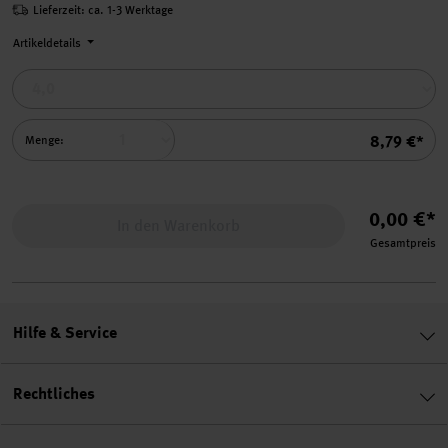
Lieferzeit: ca. 1-3 Werktage
Artikeldetails
Summe
8,79 €*
Menge:
0,00 €*
In den Warenkorb
Gesamtpreis
Hilfe & Service
Rechtliches