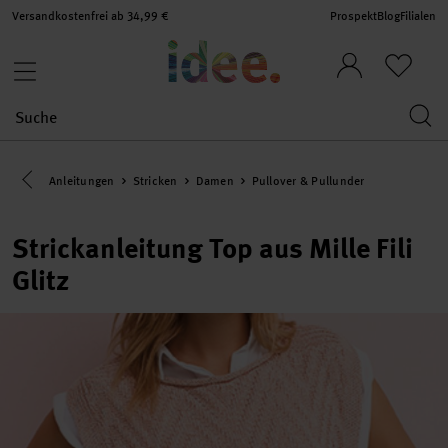
Versandkostenfrei ab 34,99 €
Prospekt
Blog
Filialen
Eine Kategorie zurück navigieren
Anleitungen
Stricken
Damen
Pullover & Pullunder
Strickanleitung Top aus Mille Fili
Glitz