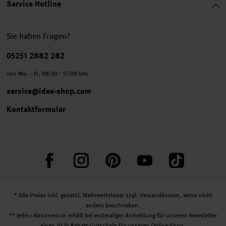
Service Hotline
Sie haben Fragen?
Telefonnummer
05251 2882 282
von Mo. - Fr. 08:30 - 17:00 Uhr
service@idee-shop.com
Kontaktformular
Facebook
Instagram
Pinterest
YouTube
TikTok
* Alle Preise inkl. gesetzl. Mehrwertsteuer zzgl.
Versandkosten
, wenn nicht
anders beschrieben.
** Jede:r Abonnent:in erhält bei erstmaliger Anmeldung für unseren Newsletter
einen 10 % Rabatt-Gutschein für unseren Online-Shop.