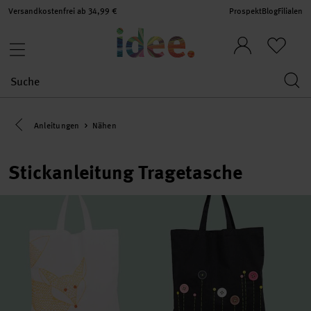
Versandkostenfrei ab 34,99 €
Prospekt
Blog
Filialen
Eine Kategorie zurück navigieren
Anleitungen
Nähen
Stickanleitung Tragetasche