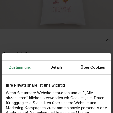
Schwierigkeitsgrad
Anfänger
Zustimmung
Details
Über Cookies
Kostenlose Anleitung
Ihre Privatsphäre ist uns wichtig
1. Die gewünschte Downloadvorlage ausdrucken, zwischen
die Stofflagen der Baumwolltasche (weiß) schieben und die
Wenn Sie unsere Website besuchen und auf „Alle
akzeptieren“ klicken, verwenden wir Cookies, um Daten
durchschimmernden Konturen mit einem Bleistift nachmalen.
für aggregierte Statistiken über unsere Website und
Marketing-Kampagnen zu sammeln sowie personalisierte
2. Bei schwarzen Tasche die Downloadvorlage mit Nadeln auf
Werbung auf Drittseiten und in sozialen Medien