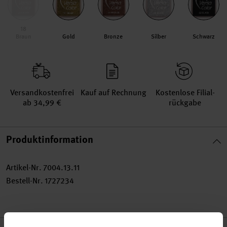
18
Braun
Gold
Bronze
Silber
Schwarz
Versand­kosten­frei
Kauf auf Rechnung
Kosten­lose Filial­
ab 34,99 €
rückgabe
Produktinformation
Artikel-Nr.
7004.13.11
Bestell-Nr.
1727234