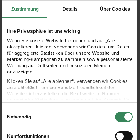
Produktbeschreibung
Zustimmung
Details
Über Cookies
Stempelspaß ohne Grenzen! Die Versa Color
Pigmentstempelkissen sind das optimale Stempelkissen für
Ihre Privatsphäre ist uns wichtig
die Embossingtechnik.Sie sind langsamtrocknend (daher nur
Wenn Sie unsere Website besuchen und auf „Alle
für Embossingtechnik geeignet), sehr deckend und
akzeptieren“ klicken, verwenden wir Cookies, um Daten
für aggregierte Statistiken über unsere Website und
farbintensiv. In dem Zusammenspiel mit halbdeckendem
Marketing-Kampagnen zu sammeln sowie personalisierte
bzw. transparentem Embossingpulver können Sie ganz
Werbung auf Drittseiten und in sozialen Medien
anzuzeigen.
besondere und je nach Stempelkissenfarben verschiedene
Klicken Sie auf „Alle ablehnen“, verwenden wir Cookies
zauberhafte Effekte erzielen.
ausschließlich, um die Benutzerfreundlichkeit der
Website sicherzustellen, die Reichweite im Rahmen
aggregierter Statistiken zu messen und Ihre Auswahl für
•
Größe: 2,5 x 2,5 cm
zukünftige Besuche zu speichern.
Einwilligungsauswahl
•
verschiedene Farben zur Auswahl
Ihre Einwilligung ist freiwillig und kann jederzeit über den
Notwendig
Link „Cookie-Einstellungen“ im Fußbereich der Seite
widerrufen werden. Weitere Informationen zu den
verwendeten Technologien und den Empfängern der
Gefahr- und Sicherheitshinweise
Komfortfunktionen