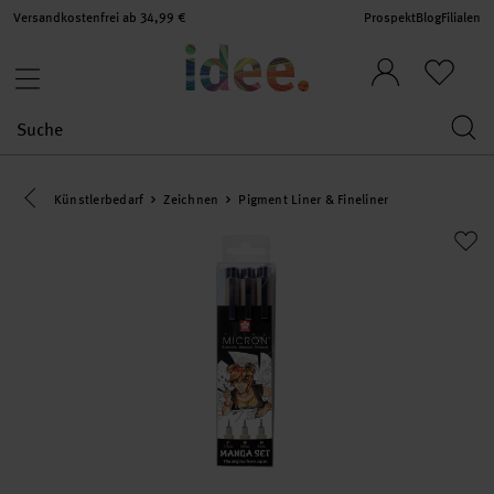
Versandkostenfrei ab 34,99 €
Prospekt
Blog
Filialen
Eine Kategorie zurück navigieren
Künstlerbedarf
Zeichnen
Pigment Liner & Fineliner