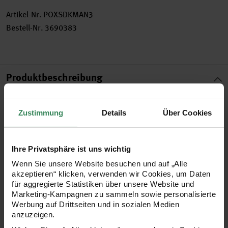
Artikel-Nr.
POXSDKMAN3
Bestell-Nr.
3690383
Produktbeschreibung
Das Sakura Pigma Micron Manga Set ist ideal für präzise
Zustimmung
Details
Über Cookies
handgezeichnete Projekte. Die lichtechte Tinte dringt nicht
durch das Papier. Das Set umfasst drei Pigma Micron
Fineliner in verschiedenen Strichstärken.
Ihre Privatsphäre ist uns wichtig
Wenn Sie unsere Website besuchen und auf „Alle
akzeptieren“ klicken, verwenden wir Cookies, um Daten
für aggregierte Statistiken über unsere Website und
- Größen: 0,25mm, 0,45mm und 0,5mm
Marketing-Kampagnen zu sammeln sowie personalisierte
Werbung auf Drittseiten und in sozialen Medien
- permanent
anzuzeigen.