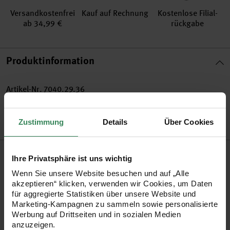
Versand­kosten­frei
Kauf auf Rechnung
Kosten­lose Filial­
ab 34,99 €
rückgabe
Produktinformation
Artikel-Nr.
7040.29.36
Bestell-Nr.
3371732
Zustimmung
Details
Über Cookies
Produktbeschreibung
Ihre Privatsphäre ist uns wichtig
Wenn Sie unsere Website besuchen und auf „Alle
Für weihnachtlichen Schmuck sorgt das beschneite Bündel
akzeptieren“ klicken, verwenden wir Cookies, um Daten
bestehend aus 16 Zapfen. Integrieren Sie es in Ihren
für aggregierte Statistiken über unsere Website und
Marketing-Kampagnen zu sammeln sowie personalisierte
Tischschmuck oder befestigen Sie es an einer
Werbung auf Drittseiten und in sozialen Medien
weihnachtlichen Wanddeko.
anzuzeigen.