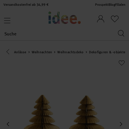
Versandkostenfrei ab 34,99 €
Prospekt
Blog
Filialen
Eine Kategorie zurück navigieren
Anlässe
Weihnachten
Weihnachtsdeko
Dekofiguren & -objekte