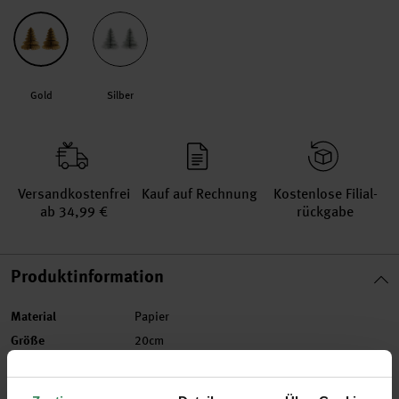
Gold
Silber
Versand­kosten­frei
Kauf auf Rechnung
Kosten­lose Filial­
ab 34,99 €
rückgabe
Produktinformation
Material
Papier
Größe
20cm
Artikel-Nr.
99001.69.13
Bestell-Nr.
3275085