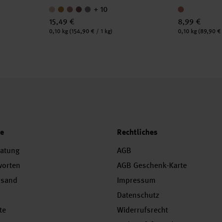
+ 10
15,49 €
8,99 €
Inhalt:
Inhalt:
0,10 kg
(154,90 € / 1 kg)
0,10 kg
(89,90 € 
ce
Rechtliches
ratung
AGB
worten
AGB Geschenk-Karte
rsand
Impressum
Datenschutz
te
Widerrufsrecht