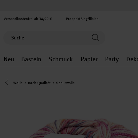
Versandkostenfrei ab 34,99 €
Prospekt
Blog
Filialen
Neu
Basteln
Schmuck
Papier
Party
Dek
Neu general.openMenu
Basteln general.openMenu
Schmuck general.ope
Papier gener
Party
Eine Kategorie zurück navigieren
Wolle
nach Qualität
Schurwolle