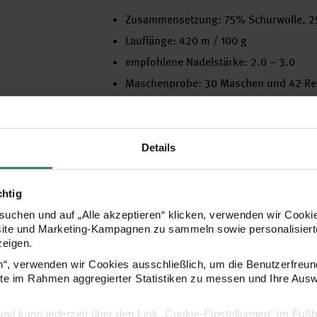
Zusammensetzung: 75% Schurwolle, 2
Lauflänge: 420 m / 100 g
empfohlene Nadelstärke: 2.0 – 3.0
Maschenprobe: 30 Maschen und 42 Re
Verbrauch: Socken Gr. 46 = 100 g
Pflege: 40°C Feinwäsche
Details
Hersteller
chtig
uchen und auf „Alle akzeptieren“ klicken, verwenden wir Cookie
site und Marketing-Kampagnen zu sammeln sowie personalisierte
zeigen.
en“, verwenden wir Cookies ausschließlich, um die Benutzerfreun
ite im Rahmen aggregierter Statistiken zu messen und Ihre Aus
lig und kann jederzeit über den Link „Cookie-Einstellungen“ im Fuß