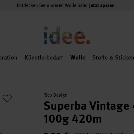
Entdecken Sie unseren Wolle Sale!
Jetzt sparen
oration
Künstlerbedarf
Wolle
Stoffe & Sticke
nMenu
al.openMenu
 general.openMenu
Dekoration general.openMenu
Künstlerbedarf general.
Wolle general.o
Rico Design
Superba Vintage 
100g 420m