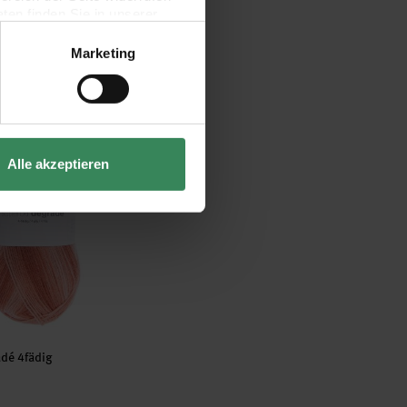
en finden Sie in unserer
Marketing
radé 4fädig
Alle akzeptieren
dé 4fädig