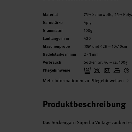
Material
75% Schurwolle, 25% Poly
Garnstärke
4ply
Grammatur
100g
Lauflänge in m
420
Maschenprobe
30M und 42R = 10x10cm
Nadelstärke in mm
2 - 3 mm
Verbrauch
Socken Gr. 46 = ca. 100g
Pflegehinweise
Mehr Informationen zu Pflegehinweisen
Produktbeschreibung
Das Sockengarn Superba Vintage zaubert ein