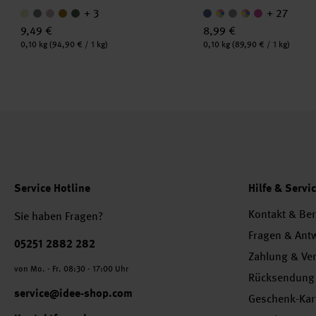
+ 3
+ 27
9,49 €
8,99 €
Inhalt:
Inhalt:
0,10 kg
(94,90 € / 1 kg)
0,10 kg
(89,90 € / 1 kg)
Service Hotline
Hilfe & Servi
Kontakt & Be
Sie haben Fragen?
Fragen & Ant
Telefonnummer
05251 2882 282
Zahlung & Ve
von Mo. - Fr. 08:30 - 17:00 Uhr
Rücksendung
service@idee-shop.com
Geschenk-Kar