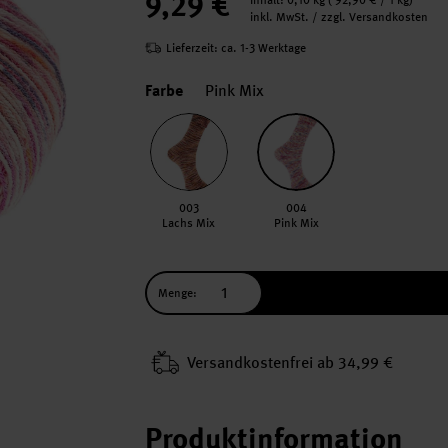
9,29 €
Inhalt:
0,10 kg
(
92,90 €
/ 1 kg)
inkl. MwSt. / zzgl. Versandkosten
Lieferzeit: ca. 1-3 Werktage
Farbe
Pink Mix
003
004
Lachs Mix
Pink Mix
Menge:
Versand­kosten­frei ab 34,99 €
Produktinformation