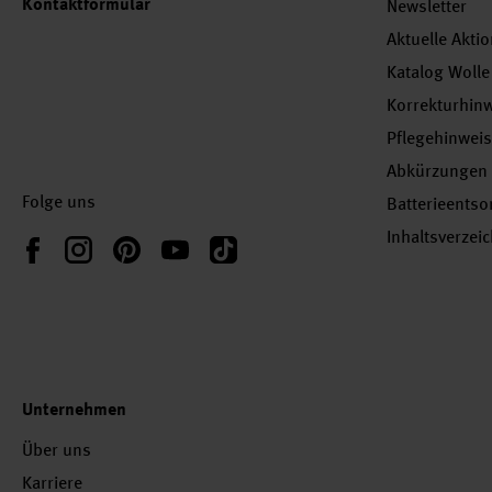
Kontaktformular
Newsletter
Aktuelle Akti
Katalog Wolle
Korrekturhin
Pflegehinwei
Abkürzungen
Folge uns
Batterieents
Inhaltsverzei
Instagram
Pinterest
YouTube
TikTok
Facebook
Unternehmen
Über uns
Karriere