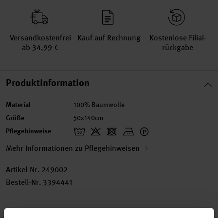
Versand­kosten­frei
Kauf auf Rechnung
Kosten­lose Filial­
ab 34,99 €
rückgabe
Produktinformation
Material
100% Baumwolle
Größe
50x140cm
Pflegehinweise
Mehr Informationen zu Pflegehinweisen
Artikel-Nr.
249002
Bestell-Nr.
3394441