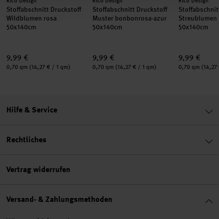
Hersteller:
Hersteller:
Hersteller:
Rico Design
Rico Design
Rico Design
Stoffabschnitt Druckstoff
Stoffabschnitt Druckstoff
Stoffabschnit
Wildblumen rosa
Muster bonbonrosa-azur
Streublumen 
50x140cm
50x140cm
50x140cm
9,99 €
9,99 €
9,99 €
Inhalt:
Inhalt:
Inhalt:
0,70 qm
(14,27 € / 1 qm)
0,70 qm
(14,27 € / 1 qm)
0,70 qm
(14,27
Hilfe & Service
Rechtliches
Vertrag widerrufen
Versand- & Zahlungsmethoden