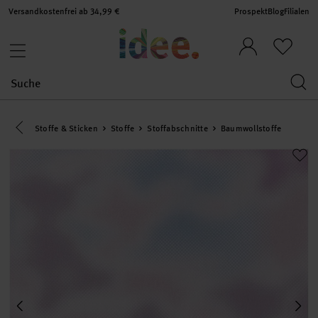
Versandkostenfrei ab 34,99 €
Prospekt
Blog
Filialen
Eine Kategorie zurück navigieren
Stoffe & Sticken
Stoffe
Stoffabschnitte
Baumwollstoffe