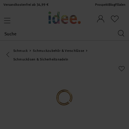
Versandkostenfrei ab 34,99 €
Prospekt
Blog
Filialen
Schmuck
Schmuckzubehör & Verschlüsse
Eine Kategorie zurück navigieren
Schmuckösen & Sicherheitsnadeln