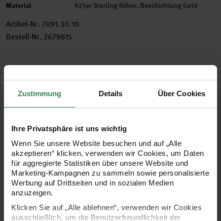
Material
925er Sterling-Silber, Beschichtung Gold
Artikel-Nr.
7091.30.10
Bestell-Nr.
2679815
Produktbeschreibung
Zustimmung
Details
Über Cookies
Vereinzelte Schmuckelemente in Ketten setzen Sie mit
Zwischenringen geschickt in Szene. Zusätzlich können Sie
Ihre Privatsphäre ist uns wichtig
Kettenenden durch einen Zwischenring dauerhaft mit einem
Wenn Sie unsere Website besuchen und auf „Alle
Verschluss verknüpfen.
akzeptieren“ klicken, verwenden wir Cookies, um Daten
für aggregierte Statistiken über unsere Website und
Marketing-Kampagnen zu sammeln sowie personalisierte
•
aus 925er Silber, mit 24 karätigem Gold beschichtet
Werbung auf Drittseiten und in sozialen Medien
anzuzeigen.
•
Größe: 5mm
Klicken Sie auf „Alle ablehnen“, verwenden wir Cookies
•
Inhalt: 2 Stück
ausschließlich, um die Benutzerfreundlichkeit der