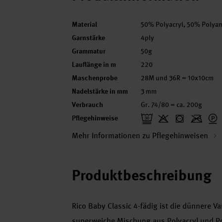
Material
50% Polyacryl, 50% Polya
Garnstärke
4ply
Grammatur
50g
Lauflänge in m
220
Maschenprobe
28M und 36R = 10x10cm
Nadelstärke in mm
3 mm
Verbrauch
Gr. 74/80 = ca. 200g
Pflegehinweise
Mehr Informationen zu Pflegehinweisen
Produktbeschreibung
Rico Baby Classic 4-fädig ist die dünnere V
superweiche Mischung aus Polyacryl und Po