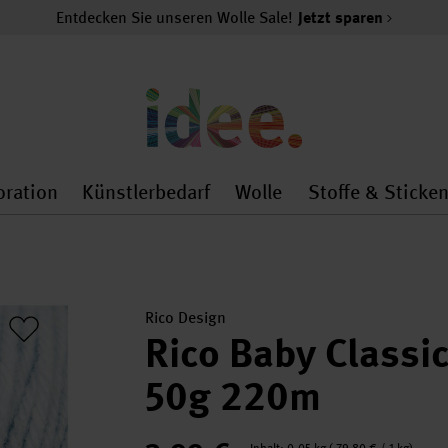
Entdecken Sie unseren Wolle Sale!
Jetzt sparen
oration
Künstlerbedarf
Wolle
Stoffe & Sticke
nMenu
al.openMenu
 general.openMenu
Dekoration general.openMenu
Künstlerbedarf general.
Wolle general.o
Rico Design
Rico Baby Classic
50g 220m