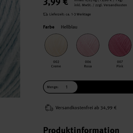
3,99 €
Inhalt:
0,05 kg
(
79,80 €
/ 1 kg)
inkl. MwSt. / zzgl. Versandkosten
Lieferzeit: ca. 1-3 Werktage
Farbe
Hellblau
002
006
007
Creme
Rosa
Pink
Menge:
Versand­kosten­frei ab 34,99 €
Produktinformation