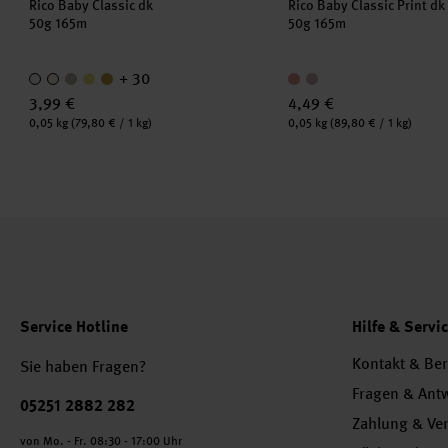
Rico Baby Classic dk
Rico Baby Classic Print d
50g 165m
50g 165m
+ 30
3,99 €
4,49 €
Inhalt:
Inhalt:
0,05 kg
(79,80 € / 1 kg)
0,05 kg
(89,80 € / 1 kg)
Service Hotline
Hilfe & Servi
Kontakt & Be
Sie haben Fragen?
Fragen & Ant
Telefonnummer
05251 2882 282
Zahlung & Ve
von Mo. - Fr. 08:30 - 17:00 Uhr