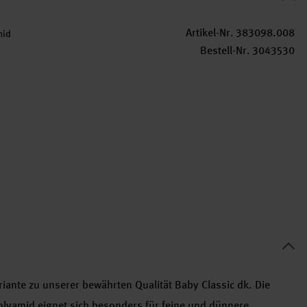
Artikel-Nr.
383098.008
mid
Bestell-Nr.
3043530
ariante zu unserer bewährten Qualität Baby Classic dk. Die
lyamid eignet sich besonders für feine und dünnere