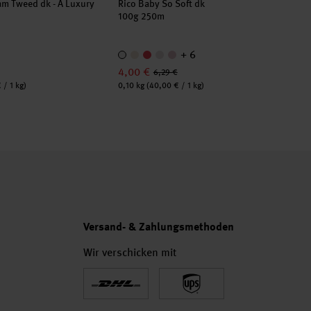
am Tweed dk - A Luxury
Rico Baby So Soft dk
100g 250m
+ 6
4,00 €
6,29 €
Inhalt:
 / 1 kg)
0,10 kg
(40,00 € / 1 kg)
Versand- & Zahlungsmethoden
Wir verschicken mit