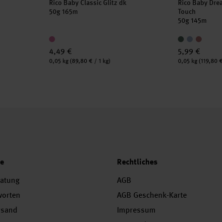
k
Rico Baby Classic Glitz dk
Rico Baby Dre
50g 165m
Touch
50g 145m
4,49 €
5,99 €
Inhalt:
Inhalt:
0,05 kg
(89,80 € / 1 kg)
0,05 kg
(119,80 €
ce
Rechtliches
ratung
AGB
worten
AGB Geschenk-Karte
rsand
Impressum