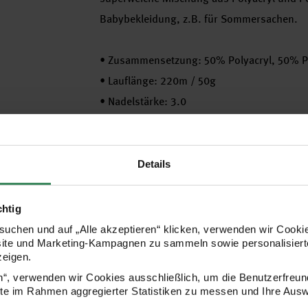
Babybekleidung, z.B. für Sommersachen.
•
Zusammensetzung: 50% Polyacryl, 50% P
•
Lauflänge: 220m / 50g
•
Nadelstärke: 3.0
•
Maschenprobe: 28 Maschen und 36 Reihe
•
Pflege: bis 30°C Feinwäsche
•
verschiedene Farben zur Auswahl
Details
Hersteller
chtig
uchen und auf „Alle akzeptieren“ klicken, verwenden wir Cookie
site und Marketing-Kampagnen zu sammeln sowie personalisierte
zeigen.
en“, verwenden wir Cookies ausschließlich, um die Benutzerfreun
ite im Rahmen aggregierter Statistiken zu messen und Ihre Aus