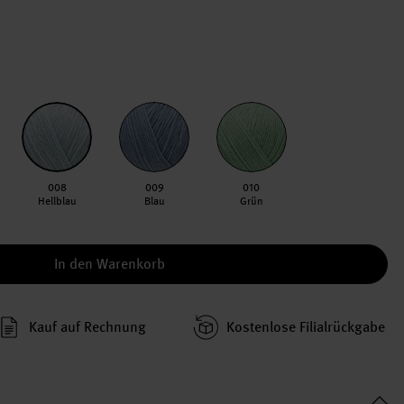
008
009
010
Hellblau
Blau
Grün
In den Warenkorb
Kauf auf Rechnung
Kosten­lose Filial­rückgabe