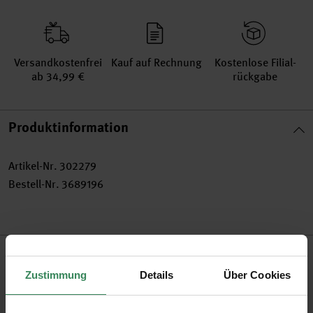
Versand­kosten­frei
Kauf auf Rechnung
Kosten­lose Filial­
ab 34,99 €
rückgabe
Produktinformation
Artikel-Nr.
302279
Bestell-Nr.
3689196
Produktbeschreibung
Zustimmung
Details
Über Cookies
Dieses Set enthält sechs Radiergummis in einer handlichen
Größe von 3 x 3 cm. Mit unterschiedlichen Designs aus der