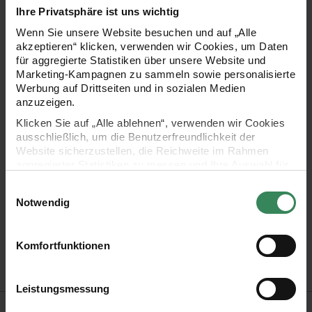
Ihre Privatsphäre ist uns wichtig
"Midsommar Magic"-Kollektion – darunter Schwalben,
Wenn Sie unsere Website besuchen und auf „Alle
Blumen und Schmetterlinge – sind sie nicht nur funktional,
akzeptieren“ klicken, verwenden wir Cookies, um Daten
sondern auch ein hübscher Blickfang.
Die Radiergummis
für aggregierte Statistiken über unsere Website und
Marketing-Kampagnen zu sammeln sowie personalisierte
eignen sich ideal für Schule, Büro oder kreative Projekte. Sie
Werbung auf Drittseiten und in sozialen Medien
entfernen Bleistiftspuren sauber und sind gleichzeitig ein
anzuzeigen.
stilvolles Accessoire auf dem Schreibtisch.
Klicken Sie auf „Alle ablehnen“, verwenden wir Cookies
ausschließlich, um die Benutzerfreundlichkeit der
Website sicherzustellen, die Reichweite im Rahmen
aggregierter Statistiken zu messen und Ihre Auswahl für
- Maße: 3x3cm
zukünftige Besuche zu speichern.
Einwilligungsauswahl
Ihre Einwilligung ist freiwillig und kann jederzeit über den
Notwendig
- Motiv: Blumen, Tiere
Link „Cookie-Einstellungen“ im Fußbereich der Seite
widerrufen werden. Weitere Informationen zu den
- Inhalt: 6 Stück
verwendeten Technologien und den Empfängern der
Komfortfunktionen
Daten finden Sie in unserer Datenschutzerklärung.
- Design: Midsommar Magic
Impressum
Datenschutz
Vertrag widerrufen
Leistungsmessung
Hersteller