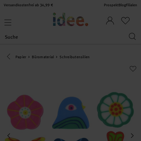
Versandkostenfrei ab 34,99 €
Prospekt
Blog
Filialen
Eine Kategorie zurück navigieren
Papier
Büromaterial
Schreibutensilien