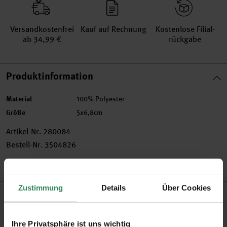
Versand­kosten­frei
Kauf auf Rechnung
Kosten­lose Filial­
ab 34,99 €
rückgabe
Produktinformation
Material
100% Polyester
Größe
5x6,8cm
Artikel-Nr.
280084
Bestell-Nr.
3504826
Zustimmung
Details
Über Cookies
Produktbeschreibung
Mit diesem coolen Patch lassen sich Ihre textilen Accessoires
Ihre Privatsphäre ist uns wichtig