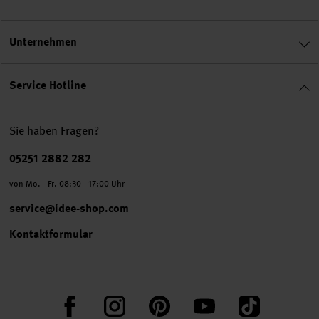
Unternehmen
Service Hotline
Sie haben Fragen?
Telefonnummer
05251 2882 282
von Mo. - Fr. 08:30 - 17:00 Uhr
service@idee-shop.com
Kontaktformular
Facebook
Instagram
Pinterest
YouTube
TikTok