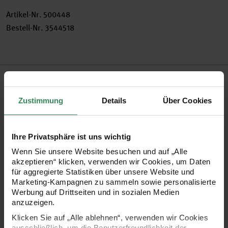
Artikel-Nr.
500448
Bestell-Nr.
3544518
Produktbeschreibung
Zustimmung
Details
Über Cookies
Egal ob als Weihnachts-, oder Dekoteller, lassen Sie Ihrer
Kreativität freien Lauf bei der Gestaltung dieses tollen
Pappmasché-Tellers mit z.B. Paper Patch-Papier oder bunten
Ihre Privatsphäre ist uns wichtig
Acrylfarben.
Wenn Sie unsere Website besuchen und auf „Alle
akzeptieren“ klicken, verwenden wir Cookies, um Daten
für aggregierte Statistiken über unsere Website und
Marketing-Kampagnen zu sammeln sowie personalisierte
Pappmasché Teller zum selbstgestalten
Werbung auf Drittseiten und in sozialen Medien
Maße: Ø25cm
anzuzeigen.
vor Feuchtigkeit schützen
Klicken Sie auf „Alle ablehnen“, verwenden wir Cookies
ausschließlich, um die Benutzerfreundlichkeit der