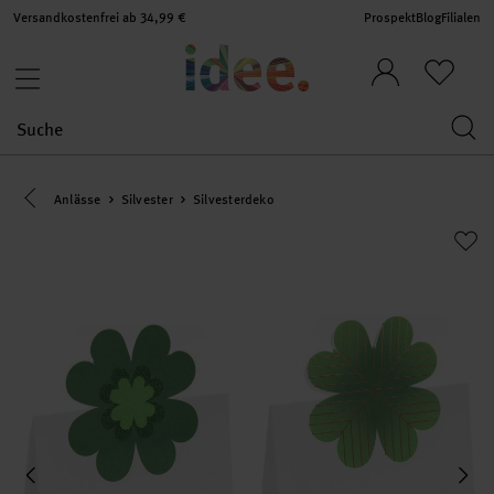
Versandkostenfrei ab 34,99 €
Prospekt
Blog
Filialen
Eine Kategorie zurück navigieren
Anlässe
Silvester
Silvesterdeko