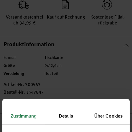
Versand­kosten­frei
Kauf auf Rechnung
Kosten­lose Filial­
ab 34,99 €
rückgabe
Produktinformation
Format
Tischkarte
Größe
9x12,6cm
Veredelung
Hot Foil
Artikel-Nr.
300563
Bestell-Nr.
3547847
Zustimmung
Details
Über Cookies
Produktbeschreibung