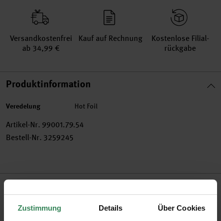
Versand­kosten­frei
Kauf auf Rechnung
Kosten­lose Filial­
ab 34,99 €
rückgabe
Produktinformation
Veredelung
Hot Foil
Artikel-Nr.
99001.79.54
Bestell-Nr.
3259245
Produktbeschreibung
Zustimmung
Details
Über Cookies
Die Themenwelt „Mermaid Collection“ begeistert mit