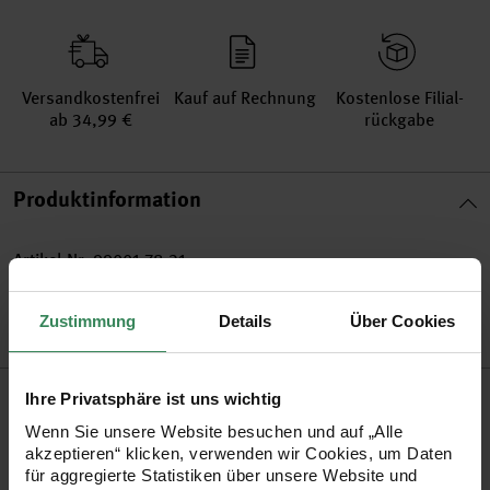
Versand­kosten­frei
Kauf auf Rechnung
Kosten­lose Filial­
ab 34,99 €
rückgabe
Produktinformation
Artikel-Nr.
99001.78.21
Bestell-Nr.
3232897
Zustimmung
Details
Über Cookies
Produktbeschreibung
Ihre Privatsphäre ist uns wichtig
Wenn Sie unsere Website besuchen und auf „Alle
Super cooles Stempelset mit Motiven zum Thema Liebe. Mit
akzeptieren“ klicken, verwenden wir Cookies, um Daten
für aggregierte Statistiken über unsere Website und
Stempeln ganz einfach Gruß-, Einladungs- und Tischkarten