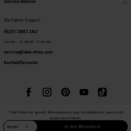
Service Hotline
Sie haben Fragen?
Telefonnummer
05251 2882 282
von Mo. - Fr. 08:30 - 17:00 Uhr
service@idee-shop.com
Kontaktformular
Facebook
Instagram
Pinterest
YouTube
TikTok
* Alle Preise inkl. gesetzl. Mehrwertsteuer zzgl.
Versandkosten
, wenn nicht
anders beschrieben.
** Jede:r Abonnent:in erhält bei erstmaliger Anmeldung für unseren Newsletter
In den Warenkorb
Menge:
einen 10 % Rabatt-Gutschein für unseren Online-Shop.