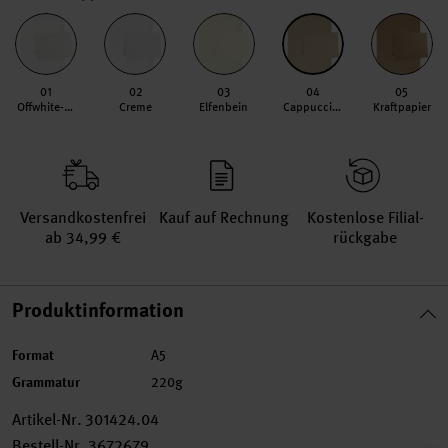
01
02
03
04
05
Offwhite-roségold
Creme
Elfenbein
Cappuccino
Kraftpapier
Versand­kosten­frei
Kauf auf Rechnung
Kosten­lose Filial­
ab 34,99 €
rückgabe
Produktinformation
Format
A5
Grammatur
220g
Artikel-Nr.
301424.04
Bestell-Nr.
3672679