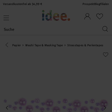
Versandkostenfrei ab 34,99 €
Prospekt
Blog
Filialen
Eine Kategorie zurück navigieren
Papier
Washi Tape & Masking Tape
Strasstapes & Perlentapes