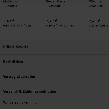
Multicolor
Herzen Pastell
Offwhite
1,9x50cm
1,9x50cm
1,9x50cm
2,49 €
2,49 €
2,49 €
Inhalt:
Inhalt:
Inhalt:
0,50 m
(4,98 € / 1 m)
0,50 m
(4,98 € / 1 m)
0,50 m
(4,98 € 
Hilfe & Service
Rechtliches
Vertrag widerrufen
Versand- & Zahlungsmethoden
Wir verschicken mit