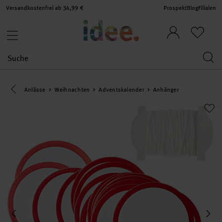
Versandkostenfrei ab 34,99 €
Prospekt
Blog
Filialen
Eine Kategorie zurück navigieren
Anlässe
Weihnachten
Adventskalender
Anhänger