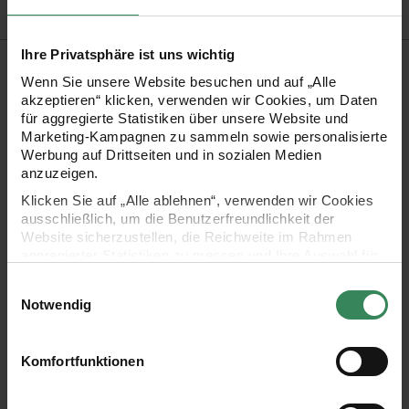
Ihre Privatsphäre ist uns wichtig
Produktbeschreibung
Wenn Sie unsere Website besuchen und auf „Alle
akzeptieren“ klicken, verwenden wir Cookies, um Daten
Mit diesen runden Papieranhängern lassen sich Geschenke
für aggregierte Statistiken über unsere Website und
individuell beschriften und Ihr Adventskalender schön
Marketing-Kampagnen zu sammeln sowie personalisierte
Werbung auf Drittseiten und in sozialen Medien
gestalten. Im Lieferumfang sind 24 Anhänger mit Hot Foil-
anzuzeigen.
Veredelung enthalten. Gestalten die Anhänger nach Belieben
Klicken Sie auf „Alle ablehnen“, verwenden wir Cookies
und befestigen Sie diese anschließend mit dem beigefügten
ausschließlich, um die Benutzerfreundlichkeit der
Website sicherzustellen, die Reichweite im Rahmen
Band.
aggregierter Statistiken zu messen und Ihre Auswahl für
zukünftige Besuche zu speichern.
Einwilligungsauswahl
Inhalt: 24 Stück
Ihre Einwilligung ist freiwillig und kann jederzeit über den
Notwendig
Link „Cookie-Einstellungen“ im Fußbereich der Seite
Größe: 6cm
widerrufen werden. Weitere Informationen zu den
Grammatur: 400 g/m³
verwendeten Technologien und den Empfängern der
Komfortfunktionen
Daten finden Sie in unserer Datenschutzerklärung.
mit Hot Foil
Impressum
Datenschutz
Vertrag widerrufen
in unterschiedlichen Farben