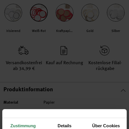
Irisierend
Weiß-Rot
Kraftpapier-Rot
Gold
Silber
Versand­kosten­frei
Kauf auf Rechnung
Kosten­lose Filial­
ab 34,99 €
rückgabe
Produktinformation
Material
Papier
Artikel-Nr.
99001.85.25
Bestell-Nr.
3355411
Zustimmung
Details
Über Cookies