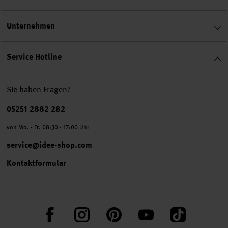
Unternehmen
Service Hotline
Sie haben Fragen?
Telefonnummer
05251 2882 282
von Mo. - Fr. 08:30 - 17:00 Uhr
service@idee-shop.com
Kontaktformular
Facebook
Instagram
Pinterest
YouTube
TikTok