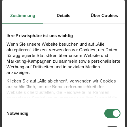
traditionellen Kunst des Origami. Mit unseren Origami
Faltpapieren fällt nicht nur der Einstieg leicht. Auch Profis
Zustimmung
Details
Über Cookies
nutzen diese sinnvolle Zusammenstellung bunter Papiere für
ihre Bastelarbeiten.
Ihre Privatsphäre ist uns wichtig
Wenn Sie unsere Website besuchen und auf „Alle
•
Format: 15x15 cm
akzeptieren“ klicken, verwenden wir Cookies, um Daten
•
Inhalt: 100 Blatt in bordeauxrot
für aggregierte Statistiken über unsere Website und
Marketing-Kampagnen zu sammeln sowie personalisierte
•
Grammatur: 80 g/m²
Werbung auf Drittseiten und in sozialen Medien
anzuzeigen.
Hersteller
Klicken Sie auf „Alle ablehnen“, verwenden wir Cookies
ausschließlich, um die Benutzerfreundlichkeit der
Website sicherzustellen, die Reichweite im Rahmen
aggregierter Statistiken zu messen und Ihre Auswahl für
zukünftige Besuche zu speichern.
Kostenlose Anleitungen.
Einwilligungsauswahl
Ihre Einwilligung ist freiwillig und kann jederzeit über den
Notwendig
Link „Cookie-Einstellungen“ im Fußbereich der Seite
widerrufen werden. Weitere Informationen zu den