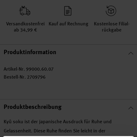
Versand­kosten­frei
Kauf auf Rechnung
Kosten­lose Filial­
ab 34,99 €
rückgabe
Produktinformation
Artikel-Nr.
99000.60.07
Bestell-Nr.
2709796
Produktbeschreibung
Kyû soku ist der japanische Ausdruck für Ruhe und
Gelassenheit. Diese Ruhe finden Sie leicht in der