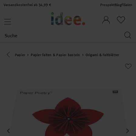
Versandkostenfrei ab 34,99 €
Prospekt
Blog
Filialen
Eine Kategorie zurück navigieren
Papier
Papier falten & Papier basteln
Origami & Faltblätter