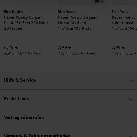
Hersteller:
Hersteller:
Hersteller:
Rico Design
Rico Design
Rico Design
Paper Poetry Origami
Paper Poetry Origami
Paper Poetry
basic 15x15cm 200 Blatt
Linear Gradient
color Classic
20 Farben
15x15cm 100 Blatt
15x15cm 100 B
6,49 €
7,99 €
7,99 €
Inhalt:
Inhalt:
Inhalt:
4,50 qm
(1,44 € / 1 qm)
2,25 qm
(3,55 € / 1 qm)
2,25 qm
(3,55 €
Hilfe & Service
Rechtliches
Vertrag widerrufen
Versand- & Zahlungsmethoden