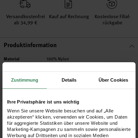
Versand­kosten­frei
Kauf auf Rechnung
Kosten­lose Filial­
ab 34,99 €
rückgabe
Produktinformation
Material
100% Nylon
Artikel-Nr.
99001.68.01
Bestell-Nr.
3195635
Zustimmung
Details
Über Cookies
Ihre Privatsphäre ist uns wichtig
Produktbeschreibung
Wenn Sie unsere Website besuchen und auf „Alle
akzeptieren“ klicken, verwenden wir Cookies, um Daten
Verleihen Sie Ihren Geschenken und Dekorationen durch ein
für aggregierte Statistiken über unsere Website und
Marketing-Kampagnen zu sammeln sowie personalisierte
hauchzartes Organzaband eine edle Note.
Werbung auf Drittseiten und in sozialen Medien