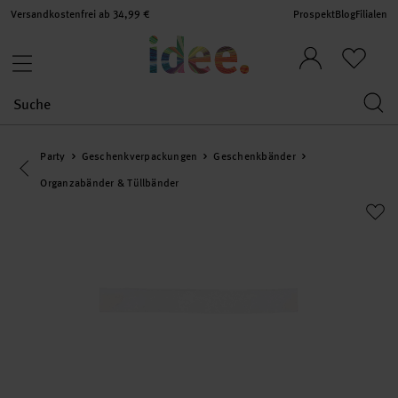
Versandkostenfrei ab 34,99 €
Prospekt
Blog
Filialen
Party
Geschenkverpackungen
Geschenkbänder
Eine Kategorie zurück navigieren
Organzabänder & Tüllbänder