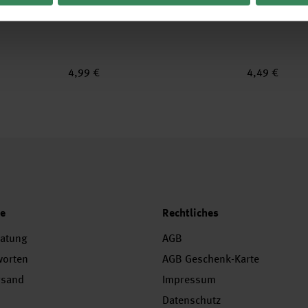
 Neon Mix
Paper Poetry Haftnotizen neon 4x100
Paper Poetry H
Blatt
Blatt
4,99 €
4,49 €
ce
Rechtliches
ratung
AGB
worten
AGB Geschenk-Karte
rsand
Impressum
Datenschutz