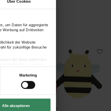
Über Cookies
s, um Daten für aggregierte
 Werbung auf Drittseiten
dlichkeit der Website
Haftnotizen pastell 4x100 Blatt
Paper Poetry Haftnotizen Biene 25 Blat
wahl für zukünftige Besuche
bereich der Seite widerrufen
en finden Sie in unserer
Marketing
Alle akzeptieren
Hersteller:
Rico Design