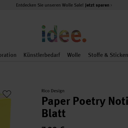
Entdecken Sie unseren Wolle Sale!
Jetzt sparen
oration
Künstlerbedarf
Wolle
Stoffe & Sticke
nMenu
al.openMenu
 general.openMenu
Dekoration general.openMenu
Künstlerbedarf general.
Wolle general.o
Rico Design
Paper Poetry Not
Blatt