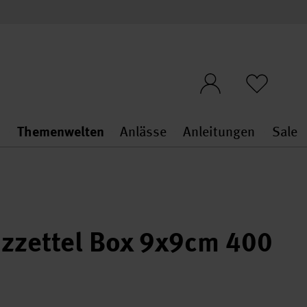
n
Themenwelten
Anlässe
Anleitungen
Sale
openMenu
penMenu
Stoffe & Sticken general.openMenu
Themenwelten general.openMen
Anlässe general.ope
Anleit
S
izzettel Box 9x9cm 400