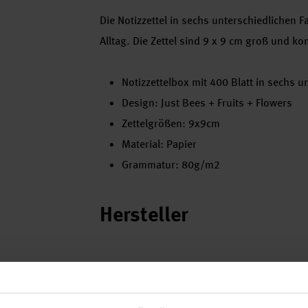
Die Notizzettel in sechs unterschiedlichen F
Alltag. Die Zettel sind 9 x 9 cm groß und 
Notizzettelbox mit 400 Blatt in sechs u
Design: Just Bees + Fruits + Flowers
Zettelgrößen: 9x9cm
Material: Papier
Grammatur: 80g/m2
Hersteller