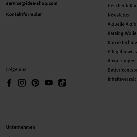
service@idee-shop.com
Geschenk-Kar
Kontaktformular
Newsletter
Aktuelle Akti
Katalog Wolle
Korrekturhin
Pflegehinwei
Abkürzungen
Folge uns
Batterieents
Inhaltsverzei
Instagram
Pinterest
YouTube
TikTok
Facebook
Unternehmen