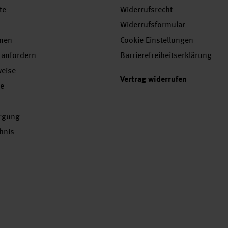
te
Widerrufsrecht
Widerrufsformular
onen
Cookie Einstellungen
 anfordern
Barrierefreiheitserklärung
weise
Vertrag widerrufen
se
orgung
chnis