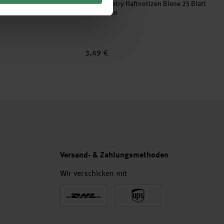
aftnotizen pastell 4x100
Paper Poetry Haftnotizen Biene 25 Blatt
110x90mm
3,49 €
Versand- & Zahlungsmethoden
Wir verschicken mit