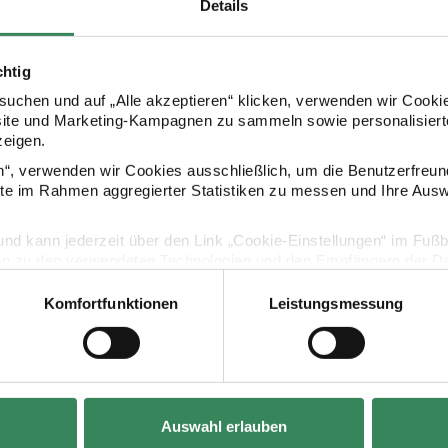
Details
chtig
uchen und auf „Alle akzeptieren“ klicken, verwenden wir Cookie
Kaufempfehlung
site und Marketing-Kampagnen zu sammeln sowie personalisierte
zeigen.
en“, verwenden wir Cookies ausschließlich, um die Benutzerfreun
en Neon Mix 4x100 Blatt
Paper Poetry Haftnotizen neon 4x100 Blatt
Paper Poetry 
ite im Rahmen aggregierter Statistiken zu messen und Ihre Aus
lig und kann jederzeit über den Link „Cookie-Einstellungen“ im Fuß
en zu den verwendeten Technologien und den Empfängern der Dat
Komfortfunktionen
Leistungsmessung
Vertrag widerrufen
Auswahl erlauben
Hersteller:
Hersteller:
Rico Design
Rico Design