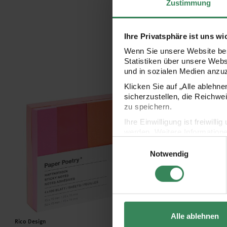
Zustimmung
Ihre Privatsphäre ist uns wi
Wenn Sie unsere Website bes
Statistiken über unsere Web
und in sozialen Medien anzu
Klicken Sie auf „Alle ablehn
Paper Poetry Haftnotizen Neon Orange/Pink 4x100 Blatt
Paper Poetry Haftnotiz
sicherzustellen, die Reichwe
zu speichern.
Ihre Einwilligung ist freiwil
werden. Weitere Information
Einwilligungsauswahl
Datenschutzerklärung.
Notwendig
Impressum
Datenschutz
Alle ablehnen
Hersteller:
Hersteller:
Rico Design
Rico Design