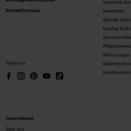
Geschenk-Kar
Kontaktformular
Newsletter
Aktuelle Akti
Katalog Wolle
Korrekturhin
Pflegehinwei
Abkürzungen
Folge uns
Batterieents
Inhaltsverzei
Instagram
Pinterest
YouTube
TikTok
Facebook
Unternehmen
Über uns