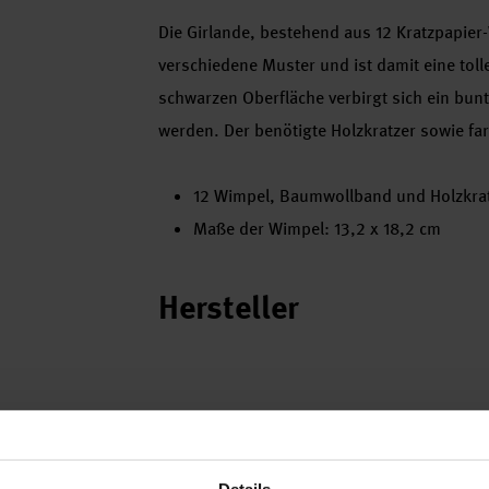
Die Girlande, bestehend aus 12 Kratzpapier-W
verschiedene Muster und ist damit eine toll
schwarzen Oberfläche verbirgt sich ein bun
werden. Der benötigte Holzkratzer sowie fa
12 Wimpel, Baumwollband und Holzkrat
Maße der Wimpel: 13,2 x 18,2 cm
Hersteller
Details