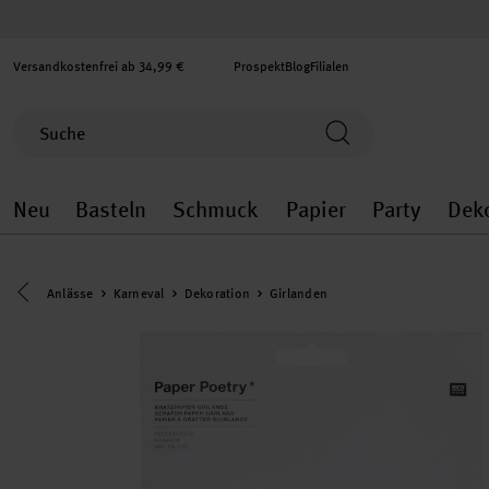
Versandkostenfrei ab 34,99 €
Prospekt
Blog
Filialen
Neu
Basteln
Schmuck
Papier
Party
Dek
Neu general.openMenu
Basteln general.openMenu
Schmuck general.ope
Papier gener
Party
Eine Kategorie zurück navigieren
Anlässe
Karneval
Dekoration
Girlanden