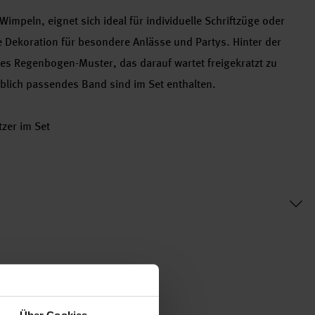
impeln, eignet sich ideal für individuelle Schriftzüge oder
e Dekoration für besondere Anlässe und Partys. Hinter der
tes Regenbogen-Muster, das darauf wartet freigekratzt zu
rblich passendes Band sind im Set enthalten.
zer im Set
Über Cookies