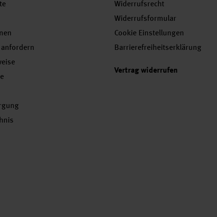
te
Widerrufsrecht
Widerrufsformular
onen
Cookie Einstellungen
 anfordern
Barrierefreiheitserklärung
weise
Vertrag widerrufen
se
orgung
chnis