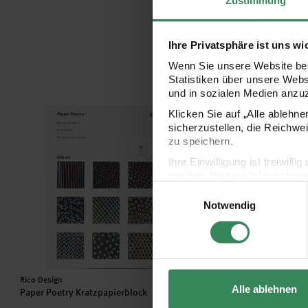
Ihre Privatsphäre ist uns wi
Wenn Sie unsere Website bes
Statistiken über unsere Web
und in sozialen Medien anzu
Paper Poetry Kratzpapierblock
Paper Poetry Kratzpapi
Klicken Sie auf „Alle ablehn
sicherzustellen, die Reichwe
zu speichern.
Ihre Einwilligung ist freiwil
werden. Weitere Information
Einwilligungsauswahl
Datenschutzerklärung.
Notwendig
Impressum
Datenschutz
Hersteller:
Hersteller:
Rico Design
Rico Design
Alle ablehnen
Paper Poetry Kratzpapierblock
Paper Poetry Kratzpapier
Stück mit Holzkratzer