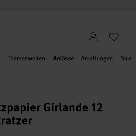
n
Themenwelten
Anlässe
Anleitungen
Sale
openMenu
penMenu
Stoffe & Sticken general.openMenu
Themenwelten general.openMen
Anlässe general.ope
Anleit
S
tzpapier Girlande 12
ratzer