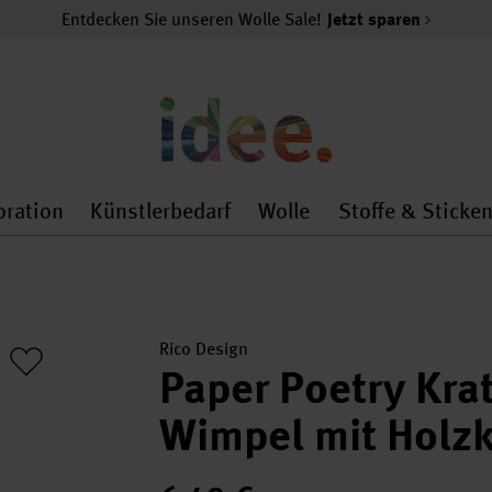
Entdecken Sie unseren Wolle Sale!
Jetzt sparen
oration
Künstlerbedarf
Wolle
Stoffe & Sticke
nMenu
al.openMenu
 general.openMenu
Dekoration general.openMenu
Künstlerbedarf general.
Wolle general.o
Rico Design
Paper Poetry Kra
Wimpel mit Holzk