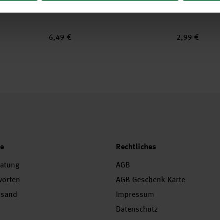
6,49 €
2,99 €
ce
Rechtliches
ratung
AGB
worten
AGB Geschenk-Karte
rsand
Impressum
Datenschutz