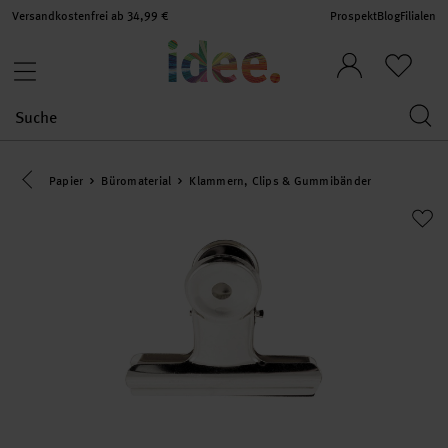
Versandkostenfrei ab 34,99 €
Prospekt
Blog
Filialen
Eine Kategorie zurück navigieren
Papier
Büromaterial
Klammern, Clips & Gummibänder