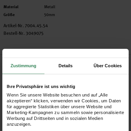
Material
Metall
Größe
50mm
Artikel-Nr.
7004.45.54
Bestell-Nr.
3049075
Produktbeschreibung
Zustimmung
Details
Über Cookies
Ob zum Ordnen von Papieren, zum Basteln oder Dekorieren
– dank ihrer modernen Optik können die
Ihre Privatsphäre ist uns wichtig
Klemmbrettklammern und Wire Clips nicht nur im Büro,
Wenn Sie unsere Website besuchen und auf „Alle
akzeptieren“ klicken, verwenden wir Cookies, um Daten
sondern auch bei zahlreichen DIY-Projekten zum Einsatz
für aggregierte Statistiken über unsere Website und
kommen.
Marketing-Kampagnen zu sammeln sowie personalisierte
Werbung auf Drittseiten und in sozialen Medien
anzuzeigen.
•
Klemmbrettklammern in silberoptik