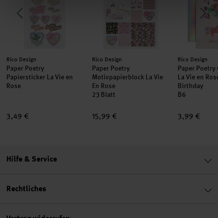
Hersteller:
Hersteller:
Hersteller:
Rico Design
Rico Design
Rico Design
Paper Poetry
Paper Poetry
Paper Poetry
Papiersticker La Vie en
Motivpapierblock La Vie
La Vie en Ro
Rose
En Rose
Birthday
23 Blatt
B6
3,49 €
15,99 €
3,99 €
Hilfe & Service
Rechtliches