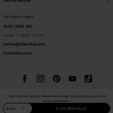
Service Hotline
Sie haben Fragen?
Telefonnummer
05251 2882 282
von Mo. - Fr. 08:30 - 17:00 Uhr
service@idee-shop.com
Kontaktformular
Facebook
Instagram
Pinterest
YouTube
TikTok
* Alle Preise inkl. gesetzl. Mehrwertsteuer zzgl.
Versandkosten
, wenn nicht
anders beschrieben.
** Jede:r Abonnent:in erhält bei erstmaliger Anmeldung für unseren Newsletter
In den Warenkorb
Menge:
einen 10 % Rabatt-Gutschein für unseren Online-Shop.