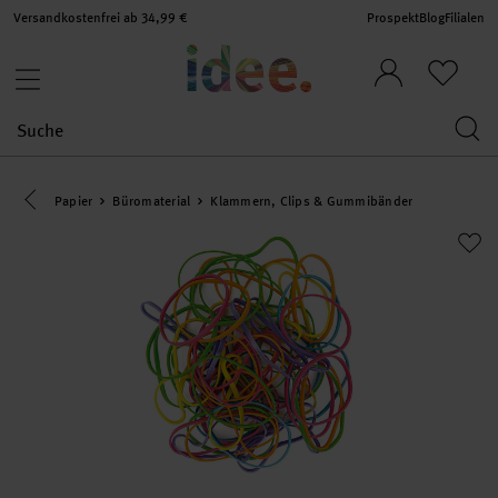
Versandkostenfrei ab 34,99 €
Prospekt
Blog
Filialen
Eine Kategorie zurück navigieren
Papier
Büromaterial
Klammern, Clips & Gummibänder