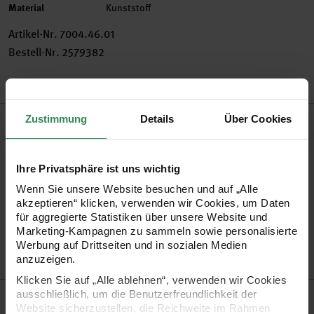
Material
Kunststoff
Artikel-Nr.
7004.46.01
Bestell-Nr.
2579382
Produktbeschreibung
Zustimmung
Details
Über Cookies
Fröhlich-buntes Büromaterial für Jedermann! Nutzen Sie das
Ihre Privatsphäre ist uns wichtig
Büromaterial für Schule, Büro, Haushalt und mehr.
Wenn Sie unsere Website besuchen und auf „Alle
akzeptieren“ klicken, verwenden wir Cookies, um Daten
•
Gummibänder für den Alltagsgebrauch: egal ob am
für aggregierte Statistiken über unsere Website und
Marketing-Kampagnen zu sammeln sowie personalisierte
Schreibtisch, in der Küche oder für Bastelarbeiten
Werbung auf Drittseiten und in sozialen Medien
•
45g
anzuzeigen.
Klicken Sie auf „Alle ablehnen“, verwenden wir Cookies
Hersteller
ausschließlich, um die Benutzerfreundlichkeit der
Website sicherzustellen, die Reichweite im Rahmen