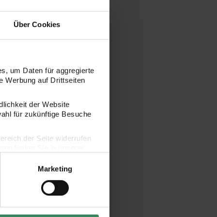
Über Cookies
s, um Daten für aggregierte
 Werbung auf Drittseiten
dlichkeit der Website
wahl für zukünftige Besuche
bereich der Seite widerrufen
en finden Sie in unserer
Marketing