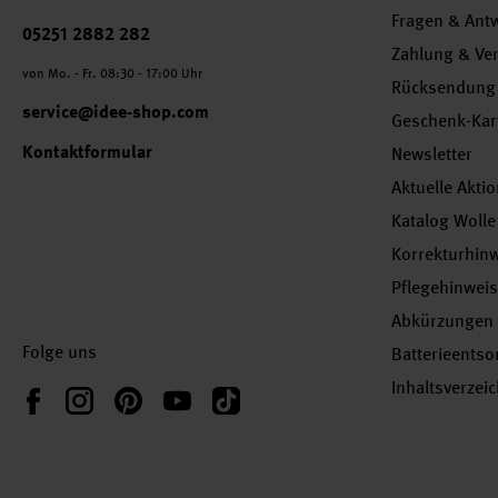
Fragen & Ant
Telefonnummer
05251 2882 282
Zahlung & Ve
von Mo. - Fr. 08:30 - 17:00 Uhr
Rücksendung
service@idee-shop.com
Geschenk-Kar
Kontaktformular
Newsletter
Aktuelle Akti
Katalog Wolle
Korrekturhin
Pflegehinwei
Abkürzungen
Folge uns
Batterieents
Inhaltsverzei
Instagram
Pinterest
YouTube
TikTok
Facebook