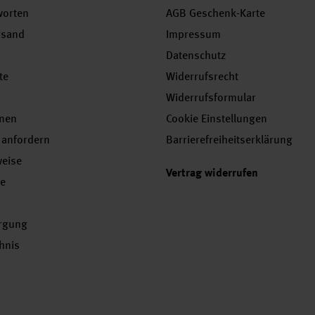
worten
AGB Geschenk-Karte
rsand
Impressum
Datenschutz
te
Widerrufsrecht
Widerrufsformular
onen
Cookie Einstellungen
 anfordern
Barrierefreiheitserklärung
weise
Vertrag widerrufen
se
orgung
chnis