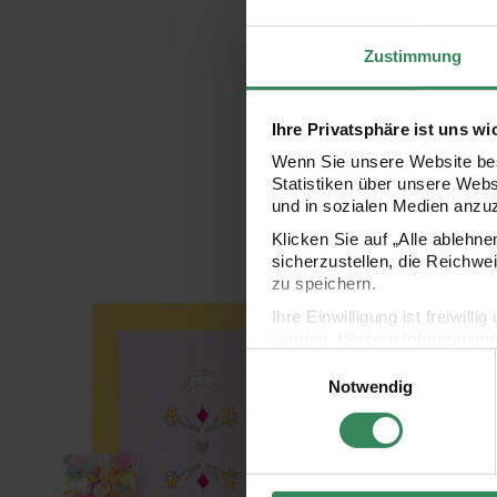
Zustimmung
Ihre Privatsphäre ist uns wi
Wenn Sie unsere Website bes
Statistiken über unsere Web
und in sozialen Medien anzu
Klicken Sie auf „Alle ablehn
sicherzustellen, die Reichwe
zu speichern.
Paper Poetry Grußkartenset Wonderland Hasen
Paper Poetry Grußkart
Ihre Einwilligung ist freiwil
werden. Weitere Information
Einwilligungsauswahl
Datenschutzerklärung.
Notwendig
Impressum
Datenschutz