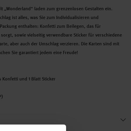
lt „Wonderland“ laden zum grenzenlosen Gestalten ein.
ag ist alles, was Sie zum Individualisieren und
 Packung enthalten: Konfetti zum Beilegen, das für
rgt, sowie vielseitig verwendbare Sticker für verschiedene
Karte, aber auch der Umschlag verzieren. Die Karten sind mit
chen Sie garantiert jedem eine Freude!
 Konfetti und 1 Blatt Sticker
²)