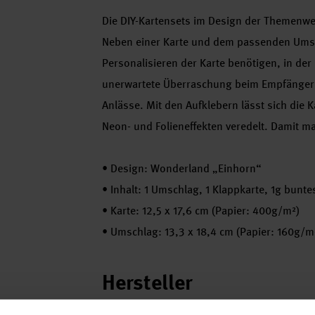
Die DIY-Kartensets im Design der Themenwe
Neben einer Karte und dem passenden Umschl
Personalisieren der Karte benötigen, in der
unerwartete Überraschung beim Empfänger so
Anlässe. Mit den Aufklebern lässt sich die 
Neon- und Folieneffekten veredelt. Damit ma
•
Design: Wonderland „Einhorn“
•
Inhalt: 1 Umschlag, 1 Klappkarte, 1g buntes
•
Karte: 12,5 x 17,6 cm (Papier: 400g/m²)
•
Umschlag: 13,3 x 18,4 cm (Papier: 160g/m
Hersteller