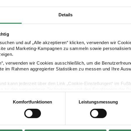
Details
chtig
uchen und auf „Alle akzeptieren“ klicken, verwenden wir Cookie
site und Marketing-Kampagnen zu sammeln sowie personalisierte
zeigen.
Kaufempfehlung
en“, verwenden wir Cookies ausschließlich, um die Benutzerfreun
ite im Rahmen aggregierter Statistiken zu messen und Ihre Aus
enset Wonderland Hasengesicht
Paper Poetry Grußkartenset Hygge Orchidee
lig und kann jederzeit über den Link „Cookie-Einstellungen“ im Fuß
en zu den verwendeten Technologien und den Empfängern der Dat
Komfortfunktionen
Leistungsmessung
Vertrag widerrufen