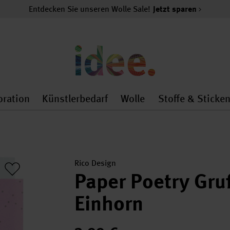
Entdecken Sie unseren Wolle Sale!
Jetzt sparen
oration
Künstlerbedarf
Wolle
Stoffe & Sticke
nMenu
al.openMenu
 general.openMenu
Dekoration general.openMenu
Künstlerbedarf general.
Wolle general.o
Rico Design
Paper Poetry Gr
Einhorn