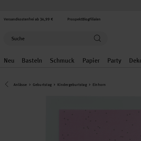
Versandkostenfrei ab 34,99 €
Prospekt
Blog
Filialen
Neu
Basteln
Schmuck
Papier
Party
Dek
Neu general.openMenu
Basteln general.openMenu
Schmuck general.ope
Papier gener
Party
Eine Kategorie zurück navigieren
Anlässe
Geburtstag
Kindergeburtstag
Einhorn