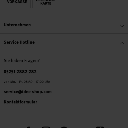
Unternehmen
Service Hotline
Sie haben Fragen?
Telefonnummer
05251 2882 282
von Mo. - Fr. 08:30 - 17:00 Uhr
service@idee-shop.com
Kontaktformular
Facebook
Instagram
Pinterest
YouTube
TikTok