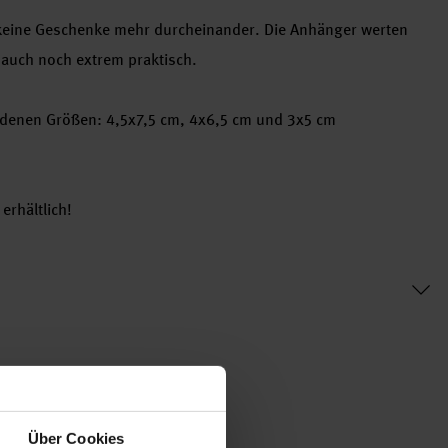
ine Geschenke mehr durcheinander. Die Anhänger werten
d auch noch extrem praktisch.
edenen Größen: 4,5x7,5 cm, 4x6,5 cm und 3x5 cm
erhältlich!
Über Cookies