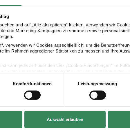
chtig
Kaufempfehlung
uchen und auf „Alle akzeptieren“ klicken, verwenden wir Cookie
site und Marketing-Kampagnen zu sammeln sowie personalisierte
zeigen.
en“, verwenden wir Cookies ausschließlich, um die Benutzerfreun
kanhänger Ornament schwarz 20 Stück
Paper Poetry Geschenkanhänger Classic Christmas
ite im Rahmen aggregierter Statistiken zu messen und Ihre Aus
lig und kann jederzeit über den Link „Cookie-Einstellungen“ im Fuß
en zu den verwendeten Technologien und den Empfängern der Dat
Komfortfunktionen
Leistungsmessung
Vertrag widerrufen
Hersteller:
Rico Design
Auswahl erlauben
hänger
Paper Poetry Geschenkanhänger Classic
ck
Christmas 30 Stück