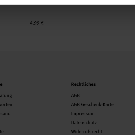
4,99 €
ce
Rechtliches
ratung
AGB
worten
AGB Geschenk-Karte
rsand
Impressum
Datenschutz
te
Widerrufsrecht