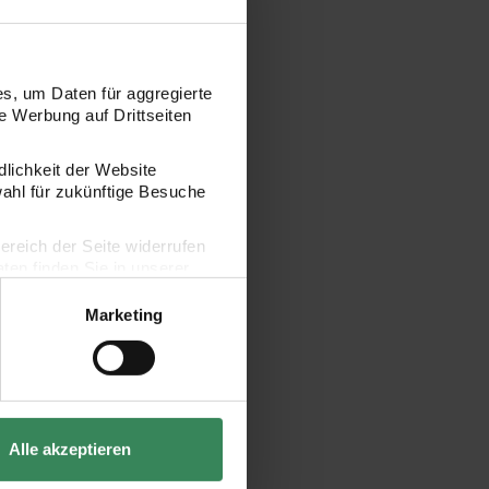
s, um Daten für aggregierte
 Werbung auf Drittseiten
dlichkeit der Website
 30 Stück
wahl für zukünftige Besuche
bereich der Seite widerrufen
en finden Sie in unserer
Marketing
Alle akzeptieren