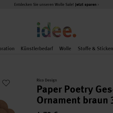
Entdecken Sie unseren Wolle Sale!
Jetzt sparen
oration
Künstlerbedarf
Wolle
Stoffe & Sticke
nMenu
al.openMenu
 general.openMenu
Dekoration general.openMenu
Künstlerbedarf general.
Wolle general.o
Rico Design
Paper Poetry Ge
Ornament braun 