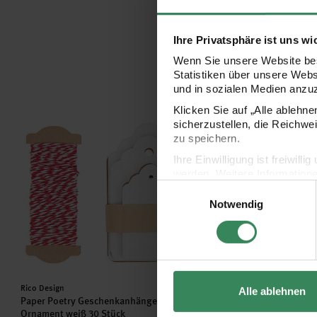
Ihre Privatsphäre ist uns wi
Wenn Sie unsere Website bes
Statistiken über unsere Web
und in sozialen Medien anzu
Klicken Sie auf „Alle ablehn
Paper Poetry Geschenkanhänger Ornament weiß 30 Stück
Paper Poetry Geschen
sicherzustellen, die Reichwe
zu speichern.
Ihre Einwilligung ist freiwil
werden. Weitere Information
Einwilligungsauswahl
Datenschutzerklärung.
Notwendig
Impressum
Datenschutz
Hersteller:
Hersteller:
Rico Design
Rico Design
Alle ablehnen
Paper Poetry Geschenkanhänger
Paper Poetry Geschenkan
Ornament weiß 30 Stück
Ornament schwarz 20 Stü