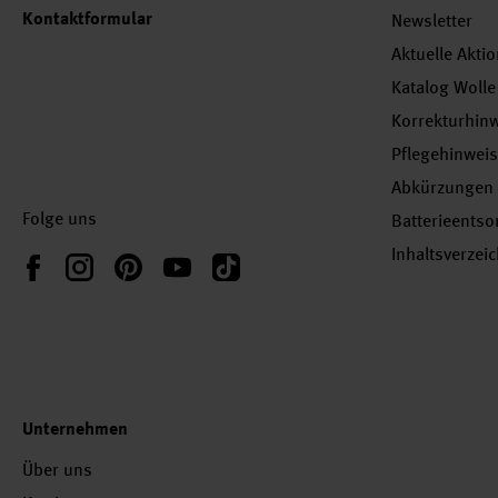
Kontaktformular
Newsletter
Aktuelle Akti
Katalog Wolle
Korrekturhin
Pflegehinwei
Abkürzungen
Folge uns
Batterieents
Inhaltsverzei
Instagram
Pinterest
YouTube
TikTok
Facebook
Unternehmen
Über uns