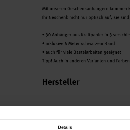
Mit unseren Geschenkanhängern kommen ke
Ihr Geschenk nicht nur optisch auf, sie sin
•
30 Anhänger aus Kraftpapier in 3 verschi
•
inklusive 6 Meter schwarzem Band
•
auch für viele Bastelarbeiten geeignet
Tipp! Auch in anderen Varianten und Farben 
Hersteller
Details