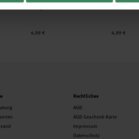
änger eckig
Paper Poetry Geschenkanhänger eckig
Paper Poetry 
neongrün 20 Stück
Christmas 30 
4,99 €
4,99 €
ce
Rechtliches
ratung
AGB
worten
AGB Geschenk-Karte
rsand
Impressum
Datenschutz