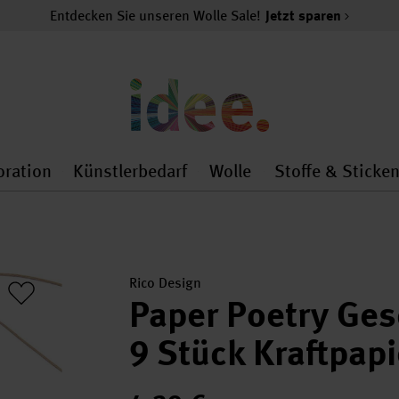
Entdecken Sie unseren Wolle Sale!
Jetzt sparen
oration
Künstlerbedarf
Wolle
Stoffe & Sticke
nMenu
al.openMenu
 general.openMenu
Dekoration general.openMenu
Künstlerbedarf general.
Wolle general.o
Rico Design
Paper Poetry Ge
9 Stück Kraftpapi