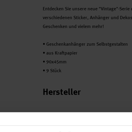
Entdecken Sie unsere neue "Vintage"-Serie 
verschiedenen Sticker, Anhänger und Dekos
Geschenken und vielem mehr!
•
Geschenkanhänger zum Selbstgestalten
•
aus Kraftpapier
•
90x45mm
•
9 Stück
Hersteller