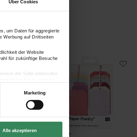
Über Cookies
s, um Daten für aggregierte
 Werbung auf Drittseiten
dlichkeit der Website
0 Stück
 Geschenkanhänger Classic Christmas 30 Stück
Paper Poetry Geschenkanhänger mehrfar
wahl für zukünftige Besuche
bereich der Seite widerrufen
en finden Sie in unserer
Marketing
Alle akzeptieren
Hersteller:
Rico Design