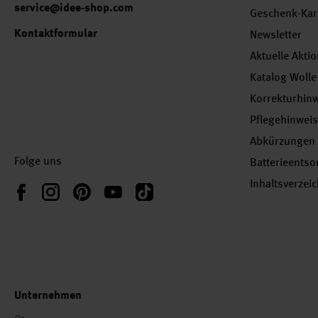
service@idee-shop.com
Geschenk-Kar
Kontaktformular
Newsletter
Aktuelle Akti
Katalog Wolle
Korrekturhin
Pflegehinwei
Abkürzungen
Folge uns
Batterieents
Inhaltsverzei
Instagram
Pinterest
YouTube
TikTok
Facebook
Unternehmen