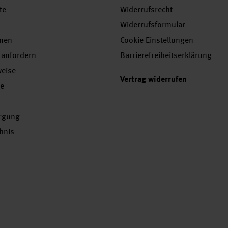
te
Widerrufsrecht
Widerrufsformular
onen
Cookie Einstellungen
 anfordern
Barrierefreiheitserklärung
weise
Vertrag widerrufen
se
orgung
chnis