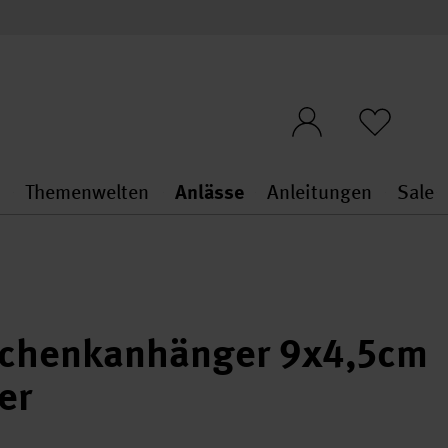
n
Themenwelten
Anlässe
Anleitungen
Sale
openMenu
penMenu
Stoffe & Sticken general.openMenu
Themenwelten general.openMen
Anlässe general.ope
Anleit
S
schenkanhänger 9x4,5cm
er