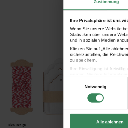
Zustimmung
Ihre Privatsphäre ist uns wi
Wenn Sie unsere Website bes
Statistiken über unsere Web
und in sozialen Medien anzu
Klicken Sie auf „Alle ablehn
Paper Poetry Geschenkanhänger Ornament weiß 30 Stück
Paper Poetry Geschenk
sicherzustellen, die Reichwe
zu speichern.
Ihre Einwilligung ist freiwil
werden. Weitere Information
Einwilligungsauswahl
Datenschutzerklärung.
Notwendig
Impressum
Datenschutz
Alle ablehnen
Hersteller:
Hersteller:
Rico Design
Rico Design