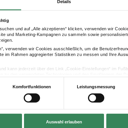
Details
chtig
uchen und auf „Alle akzeptieren“ klicken, verwenden wir Cookie
Kaufempfehlung
site und Marketing-Kampagnen zu sammeln sowie personalisierte
zeigen.
en“, verwenden wir Cookies ausschließlich, um die Benutzerfreun
anhänger eckig weiß 20 Stück
Paper Poetry Geschenkanhänger eckig neongrün 2
Paper Poetry
ite im Rahmen aggregierter Statistiken zu messen und Ihre Aus
lig und kann jederzeit über den Link „Cookie-Einstellungen“ im Fuß
en zu den verwendeten Technologien und den Empfängern der Dat
Komfortfunktionen
Leistungsmessung
Vertrag widerrufen
Auswahl erlauben
Hersteller:
Hersteller:
Rico Design
Rico Design