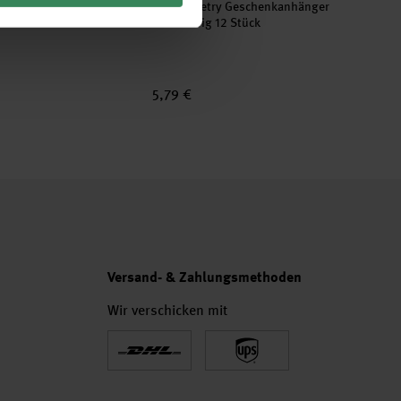
Geschenkanhänger Classic
Paper Poetry Geschenkanhänger
Stück
mehrfarbig 12 Stück
5,79 €
Versand- & Zahlungsmethoden
Wir verschicken mit