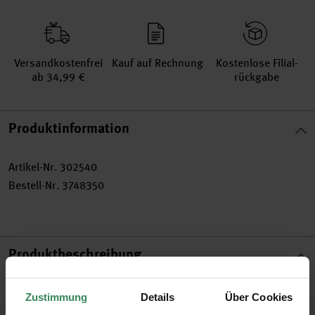
Versand­kosten­frei
Kauf auf Rechnung
Kosten­lose Filial­
ab 34,99 €
rückgabe
Produktinformation
Artikel-Nr.
302540
Bestell-Nr.
3748350
Produktbeschreibung
Die Clip-Ons Chingu Wolken/Vögel bestehen aus stabilem
Zustimmung
Details
Über Cookies
Karton und eignen sich für vielseitige Bastel- und