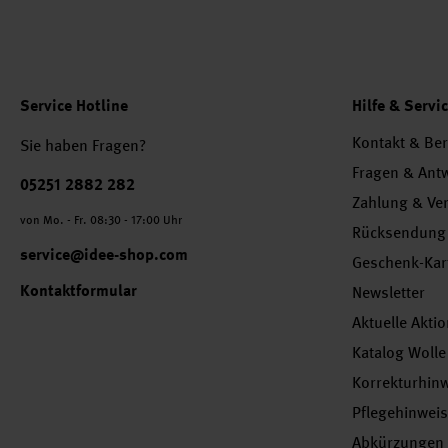
Service Hotline
Hilfe & Servi
Kontakt & Be
Sie haben Fragen?
Fragen & Ant
Telefonnummer
05251 2882 282
Zahlung & Ve
von Mo. - Fr. 08:30 - 17:00 Uhr
Rücksendung
service@idee-shop.com
Geschenk-Kar
Kontaktformular
Newsletter
Aktuelle Akti
Katalog Wolle
Korrekturhin
Pflegehinwei
Abkürzungen