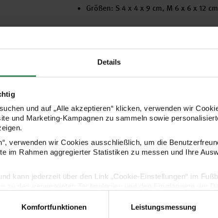
Größen: S 4 x 4 x 9 cm, M 6 x 6 x 12 cm,
Hersteller
Details
chtig
uchen und auf „Alle akzeptieren“ klicken, verwenden wir Cookie
site und Marketing-Kampagnen zu sammeln sowie personalisierte
zeigen.
en“, verwenden wir Cookies ausschließlich, um die Benutzerfreun
ite im Rahmen aggregierter Statistiken zu messen und Ihre Aus
Kaufempfehlung
lig und kann jederzeit über den Link „Cookie-Einstellungen“ im Fuß
en zu den verwendeten Technologien und den Empfängern der Dat
ide 3mm
Paper Poetry Adventskalenderanhänger 24 Stück
Holzsticker 
Komfortfunktionen
Leistungsmessung
Vertrag widerrufen