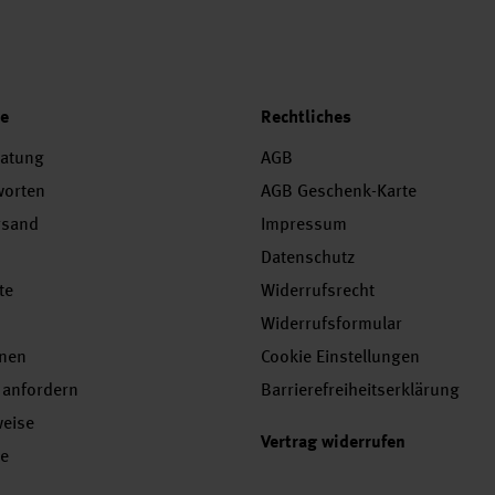
ce
Rechtliches
ratung
AGB
worten
AGB Geschenk-Karte
rsand
Impressum
Datenschutz
te
Widerrufsrecht
Widerrufsformular
onen
Cookie Einstellungen
 anfordern
Barrierefreiheitserklärung
weise
Vertrag widerrufen
se