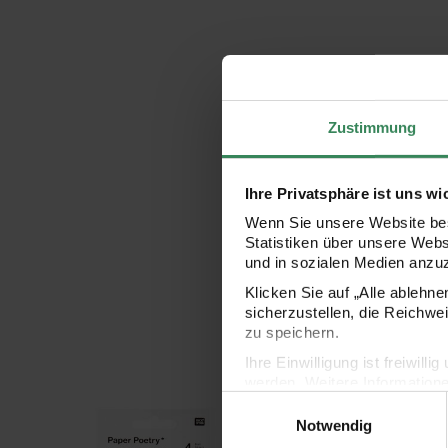
Zustimmung
Ihre Privatsphäre ist uns wi
Wenn Sie unsere Website bes
Statistiken über unsere Web
und in sozialen Medien anzu
Klicken Sie auf „Alle ablehn
sicherzustellen, die Reichwe
zu speichern.
Ihre Einwilligung ist freiwil
werden. Weitere Information
Einwilligungsauswahl
Datenschutzerklärung.
Kraftpapier 24 Tüten inkl. Zubehör
Paper Poetry Adventskalender Sticker Zahlen 1-24
Kreidestift Flüssigkre
Notwendig
Impressum
Datenschutz