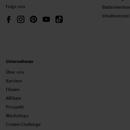
Folge uns
Batterieents
Inhaltsverzei
Instagram
Pinterest
YouTube
TikTok
Facebook
Unternehmen
Über uns
Karriere
Filialen
Affiliate
Prospekt
Workshops
Creativ-Challenge