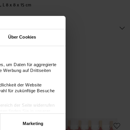
 L 8 x 8 x 15 cm
Über Cookies
s, um Daten für aggregierte
 Werbung auf Drittseiten
dlichkeit der Website
wahl für zukünftige Besuche
bereich der Seite widerrufen
en finden Sie in unserer
Adventskalender Sterne 1-24
Holzclips Adventskalender Sterne 1-24 
Kr
Marketing