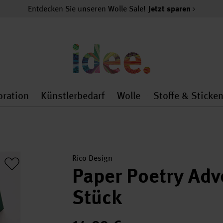
Entdecken Sie unseren Wolle Sale!
Jetzt sparen
oration
Künstlerbedarf
Wolle
Stoffe & Sticke
nMenu
al.openMenu
 general.openMenu
Dekoration general.openMenu
Künstlerbedarf general.
Wolle general.o
Rico Design
Paper Poetry Ad
Stück