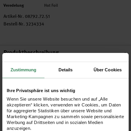
Veredelung
Hot Foil
Artikel-Nr.
08792.72.51
Bestell-Nr.
3234334
Produktbeschreibung
Die Paper Poetry 3D-Sticker sind perfekt für die individuelle
Zustimmung
Details
Über Cookies
Verzierung von Glückwunschkarten oder Geschenkkarten zu
zahlreichen Anlässen geeignet. Die zweilagigen Sticker sind
Ihre Privatsphäre ist uns wichtig
mit glänzender Hot Foil, Glitter und Accessoires, wie zum
Wenn Sie unsere Website besuchen und auf „Alle
Beispiel Tüll oder Strasssteinchen, veredelt. Die 3D-Sticker
akzeptieren“ klicken, verwenden wir Cookies, um Daten
sind hochwertig verarbeitet und sorgen für den letzten Schliff
für aggregierte Statistiken über unsere Website und
Marketing-Kampagnen zu sammeln sowie personalisierte
auf Ihren Karten.
Werbung auf Drittseiten und in sozialen Medien
anzuzeigen.