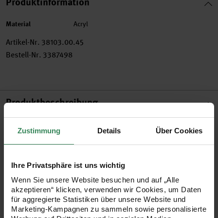
Produktinformation
Material
Acryl
Artikel-Nr.
38103.00.45
Bestell-Nr.
3387498
Produktbeschreibung
Die Nadelspitzen aus Acryl liegen beim Stricken gut in der
Zustimmung
Details
Über Cookies
Hand und zeichnen sich durch eine einzigartige Festigkeit,
eine besonders glatte Oberfläche und eine optimal
Ihre Privatsphäre ist uns wichtig
verarbeitete Spitze aus. Trotz ihrer Leichtigkeit sind die
Wenn Sie unsere Website besuchen und auf „Alle
Nadeln extrem robust, belastungsfähig und langlebig. Die
akzeptieren“ klicken, verwenden wir Cookies, um Daten
Nadelspitzen gehören zu einem umfangreichen
für aggregierte Statistiken über unsere Website und
Marketing-Kampagnen zu sammeln sowie personalisierte
Schraubsystem, das aus auswechselbaren Nadelspitzen in