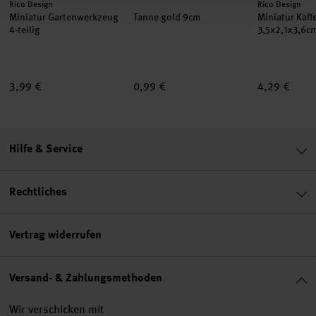
Hersteller:
Hersteller:
Rico Design
Rico Design
Miniatur Gartenwerkzeug
Tanne gold 9cm
Miniatur Kaf
4-teilig
3,5x2,1x3,6c
3,99 €
0,99 €
4,29 €
Hilfe & Service
Rechtliches
Vertrag widerrufen
Versand- & Zahlungsmethoden
Wir verschicken mit