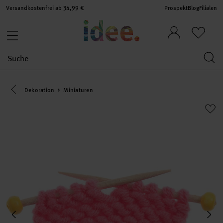
Versandkostenfrei ab 34,99 €
Prospekt
Blog
Filialen
Eine Kategorie zurück navigieren
Dekoration
Miniaturen