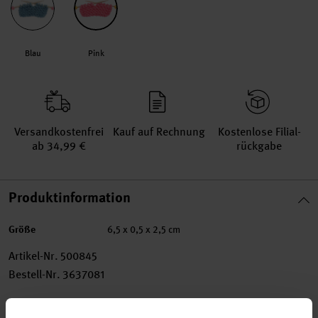
Blau
Pink
Versand­kosten­frei
Kauf auf Rechnung
Kosten­lose Filial­
ab 34,99 €
rückgabe
Produktinformation
Größe
6,5 x 0,5 x 2,5 cm
Artikel-Nr.
500845
Bestell-Nr.
3637081