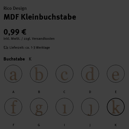
Rico Design
MDF Kleinbuchstabe
0,99 €
inkl. MwSt. / zzgl. Versandkosten
Lieferzeit: ca. 1-3 Werktage
Buchstabe
K
A
B
C
D
E
F
G
I
J
K