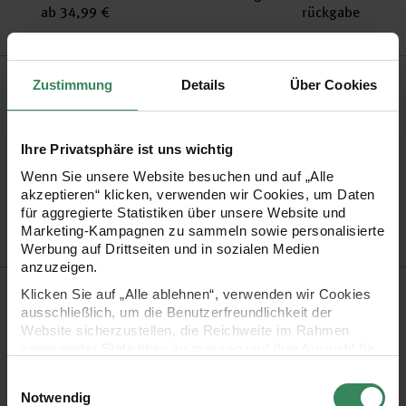
ab 34,99 €
rückgabe
Produktinformation
Zustimmung
Details
Über Cookies
Material
Holz
Größe
ca. 2,5x2,5cm
Ihre Privatsphäre ist uns wichtig
Artikel-Nr.
08604.00.38
Wenn Sie unsere Website besuchen und auf „Alle
akzeptieren“ klicken, verwenden wir Cookies, um Daten
Bestell-Nr.
1702996
für aggregierte Statistiken über unsere Website und
Marketing-Kampagnen zu sammeln sowie personalisierte
Werbung auf Drittseiten und in sozialen Medien
anzuzeigen.
Produktbeschreibung
Klicken Sie auf „Alle ablehnen“, verwenden wir Cookies
ausschließlich, um die Benutzerfreundlichkeit der
Website sicherzustellen, die Reichweite im Rahmen
ABC: Die Katze läuft im Schnee. Nicht nur für Lese- und
aggregierter Statistiken zu messen und Ihre Auswahl für
Schreibanfänger sind die mini MDF-Buchstaben "words made
zukünftige Besuche zu speichern.
Einwilligungsauswahl
by me!" ein tolles Bastelmaterial. Bemalen, Bekleben oder
Ihre Einwilligung ist freiwillig und kann jederzeit über den
Notwendig