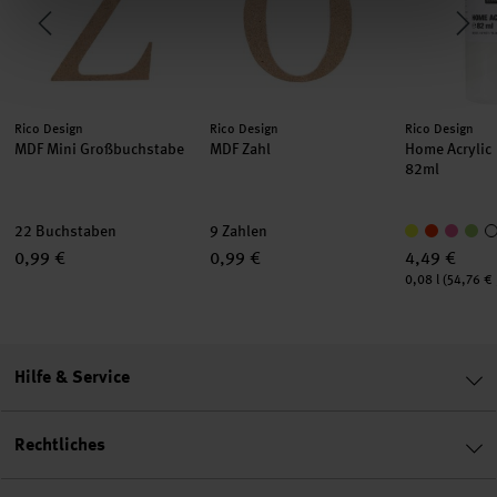
Hersteller:
Hersteller:
Hersteller:
Rico Design
Rico Design
Rico Design
MDF Mini Großbuchstabe
MDF Zahl
Home Acrylic
82ml
22 Buchstaben
9 Zahlen
0,99 €
0,99 €
4,49 €
Inhalt:
0,08 l
(54,76 € /
Hilfe & Service
Rechtliches