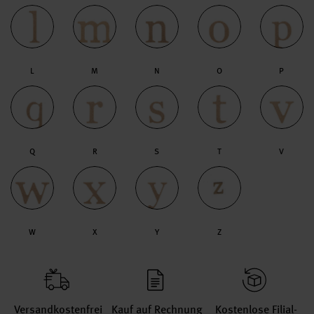
L
M
N
O
P
Q
R
S
T
V
W
X
Y
Z
Versand­kosten­frei
Kauf auf Rechnung
Kosten­lose Filial­