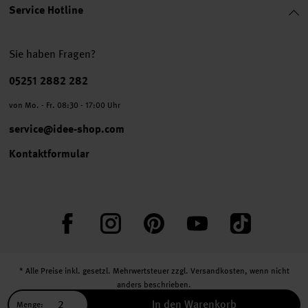
Service Hotline
Sie haben Fragen?
Telefonnummer
05251 2882 282
von Mo. - Fr. 08:30 - 17:00 Uhr
service@idee-shop.com
Kontaktformular
Facebook
Instagram
Pinterest
YouTube
TikTok
* Alle Preise inkl. gesetzl. Mehrwertsteuer zzgl.
Versandkosten
, wenn nicht
anders beschrieben.
** Jede:r Abonnent:in erhält bei erstmaliger Anmeldung für unseren Newsletter
In den Warenkorb
Menge: