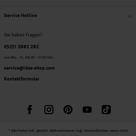
Service Hotline
Sie haben Fragen?
Telefonnummer
05251 2882 282
von Mo. - Fr. 08:30 - 17:00 Uhr
service@idee-shop.com
Kontaktformular
Facebook
Instagram
Pinterest
YouTube
TikTok
* Alle Preise inkl. gesetzl. Mehrwertsteuer zzgl.
Versandkosten
, wenn nicht