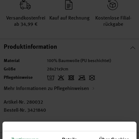
Versand­kosten­frei
Kauf auf Rechnung
Kosten­lose Filial­
ab 34,99 €
rückgabe
Produktinformation
Material
100% Baumwolle (PU beschichtet)
Größe
28x21x9cm
Pflegehinweise
Mehr Informationen zu Pflegehinweisen
Artikel-Nr.
280032
Bestell-Nr.
3421840