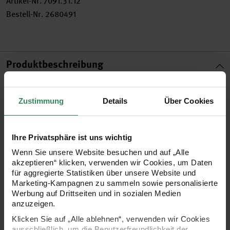
Artikel-Nr.
7091.31.12
Bestell-Nr.
2680491
Produktbeschreibung
Verwandeln Sie die Ohrstecker in Aufsehen erregende
Zustimmung
Details
Über Cookies
Schmuckstücke. Insbesondere mit aufgeklebten Swarovski-
Strasssteinen setzen Sie tolle Glanzpunkte. Den Stiftkopf
können Sie selbstverständlich auch mit vielen anderen
Ihre Privatsphäre ist uns wichtig
Materialien bekleben.
Wenn Sie unsere Website besuchen und auf „Alle
akzeptieren“ klicken, verwenden wir Cookies, um Daten
für aggregierte Statistiken über unsere Website und
•
Größe: 13x8 mm
Marketing-Kampagnen zu sammeln sowie personalisierte
Werbung auf Drittseiten und in sozialen Medien
•
Farbe: goldfarbig
anzuzeigen.
•
mit Verschluss
Klicken Sie auf „Alle ablehnen“, verwenden wir Cookies
•
Inhalt: 2 Stück
ausschließlich, um die Benutzerfreundlichkeit der