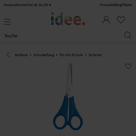
Versandkostenfrei ab 34,99 €
Prospekt
Blog
Filialen
Eine Kategorie zurück navigieren
Anlässe
Schulanfang
Für die Schule
Scheren