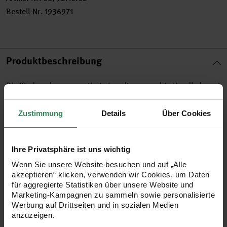
Bestell-Nr.
1936971
Produktbeschreibung
Die Kinderschere garantiert eine altersgerechte Handhabung!
Damit schneiden selbst die Kleinsten Papier, Karton, Textilien
Zustimmung
Details
Über Cookies
und vieles mehr.
•
ideal für Kinder, nur 13,5 cm groß
Ihre Privatsphäre ist uns wichtig
•
keine Verletzungsgefahr, da mit runder Spitze
Wenn Sie unsere Website besuchen und auf „Alle
akzeptieren“ klicken, verwenden wir Cookies, um Daten
•
mit 5 cm Maß auf einer Schneide
für aggregierte Statistiken über unsere Website und
•
Farbe: blau
Marketing-Kampagnen zu sammeln sowie personalisierte
Werbung auf Drittseiten und in sozialen Medien
Tipp! auch mit spitzer Spitze oder als Linkshänderschere
anzuzeigen.
erhältlich!