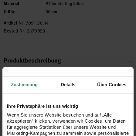
Material
925er Sterling-Silber
Größe
30mm
Artikel-Nr.
7091.30.14
Bestell-Nr.
2679853
Produktbeschreibung
Kettelstifte ermöglichen Ihnen, größere Perlen und
besondere Einzelstücke, in Ketten einzufügen oder
Zustimmung
Details
Über Cookies
anzuhängen. Hierzu werden die Perlen auf den Kettelstift bis
zur vorgefertigten Öse gesteckt. Das zweite Endstück wird
Ihre Privatsphäre ist uns wichtig
nach Bedarf gekürzt und mit einer Flachzange zu einer Öse
Wenn Sie unsere Website besuchen und auf „Alle
gebogen. Zuletzt den bestückten Kettelstift mit der Kette
akzeptieren“ klicken, verwenden wir Cookies, um Daten
für aggregierte Statistiken über unsere Website und
verbinden
Marketing-Kampagnen zu sammeln sowie personalisierte