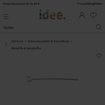
Versandkostenfrei ab 34,99 €
Prospekt
Blog
Filialen
Schmuck
Schmuckzubehör & Verschlüsse
Eine Kategorie zurück navigieren
Nietstifte & Kettelstifte