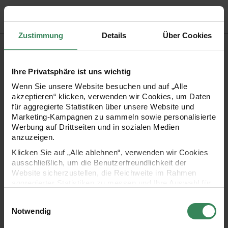
Zustimmung
Details
Über Cookies
Produktbeschreibung
Was wäre das Leben ohne leckere Kekse? Zur Aufbewahrung
Ihre Privatsphäre ist uns wichtig
der Leckereien eignet sich diese Keksdose mit trendigem
Wenn Sie unsere Website besuchen und auf „Alle
akzeptieren“ klicken, verwenden wir Cookies, um Daten
Leopardenmuster. Die Dose hat einen Durchmesser von ca.
für aggregierte Statistiken über unsere Website und
13,6 cm und eine Höhe von ca. 15 cm. Die Neon-Farbakzente
Marketing-Kampagnen zu sammeln sowie personalisierte
Werbung auf Drittseiten und in sozialen Medien
sorgen für glänzende Highlights. Aufgrund ihrer Foodsafe-
anzuzeigen.
Qualität eignet sich die Dose perfekt zum Aufbewahren oder
Klicken Sie auf „Alle ablehnen“, verwenden wir Cookies
Verschenken von Keksen oder anderen Lebensmitteln. Sie
ausschließlich, um die Benutzerfreundlichkeit der
Website sicherzustellen, die Reichweite im Rahmen
kann aber auch ganz allgemein als Vorratsdose für diverse
aggregierter Statistiken zu messen und Ihre Auswahl für
andere Dinge genutzt werden und ist ein echter Hingucker im
zukünftige Besuche zu speichern.
Einwilligungsauswahl
Regal.
Ihre Einwilligung ist freiwillig und kann jederzeit über den
Notwendig
Link „Cookie-Einstellungen“ im Fußbereich der Seite