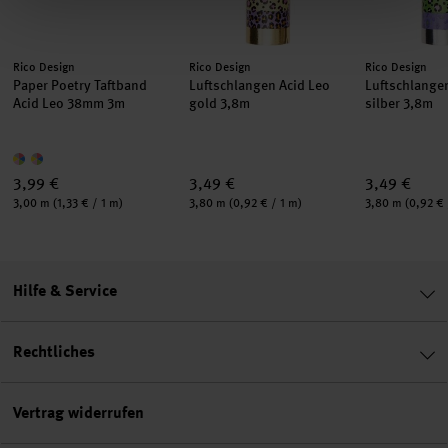
Hersteller:
Hersteller:
Hersteller:
Rico Design
Rico Design
Rico Design
Paper Poetry Taftband
Luftschlangen Acid Leo
Luftschlange
Acid Leo 38mm 3m
gold 3,8m
silber 3,8m
3,99 €
3,49 €
3,49 €
Inhalt:
Inhalt:
Inhalt:
3,00 m
(1,33 € / 1 m)
3,80 m
(0,92 € / 1 m)
3,80 m
(0,92 € 
Hilfe & Service
Rechtliches
Vertrag widerrufen